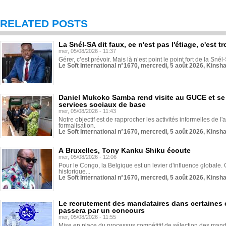
RELATED POSTS
La Snél-SA dit faux, ce n'est pas l'étiage, c'est
mer, 05/08/2026 - 11:37
Gérer, c’est prévoir. Mais là n’est point le point fort de la Sn
Le Soft International n°1670, mercredi, 5 août 2026, Kinsh
Daniel Mukoko Samba rend visite au GUCE et se
services sociaux de base
mer, 05/08/2026 - 11:43
Notre objectif est de rapprocher les activités informelles de l'
formalisation.
Le Soft International n°1670, mercredi, 5 août 2026, Kinsh
À Bruxelles, Tony Kanku Shiku écoute
mer, 05/08/2026 - 12:06
Pour le Congo, la Belgique est un levier d'influence globale. O
historique...
Le Soft International n°1670, mercredi, 5 août 2026, Kinsh
Le recrutement des mandataires dans certaines 
passera par un concours
mer, 05/08/2026 - 11:55
Mise en place du processus compétitif de sélection des manda