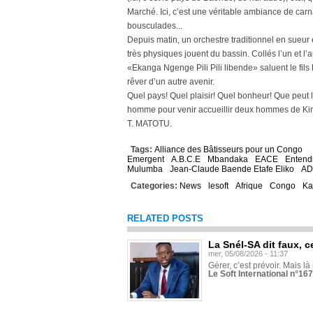
Marché. Ici, c’est une véritable ambiance de carn
bousculades...
Depuis matin, un orchestre traditionnel en sueur 
très physiques jouent du bassin. Collés l’un et
«Ekanga Ngenge Pili Pili libende» saluent le fils 
rêver d’un autre avenir.
Quel pays! Quel plaisir! Quel bonheur! Que peut 
homme pour venir accueillir deux hommes de Ki
T. MATOTU.
Tags:
Alliance des Bâtisseurs pour un Congo
Emergent
A.B.C.E
Mbandaka
EACE
Entend
Mulumba
Jean-Claude Baende Etafe Eliko
A
Categories:
News
lesoft
Afrique
Congo
Ka
RELATED POSTS
La Snél-SA dit faux, c
mer, 05/08/2026 - 11:37
Gérer, c’est prévoir. Mais là
Le Soft International n°16