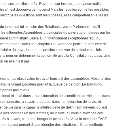
bien de ses concitoyens?». Revenant sur les lois, la province réalise-t-
ndre s’il est dépourvu de moyens! Mais les recettes sont-elles possibles
ciaux? Si les questions sont bien posées, elles comportent en elles les
du temps où fut ministre des Relations avec le Parlement et qu’il
ar les différentes Assemblées provinciales du pays et promulgués par les
ent administratif. Grâce à un financement exceptionnel reçu du
eloppement, dans son chapitre Gouvernance politique, des experts
’histoire du pays, le tour des provinces en vue de collecter ces lois
erts pour en déterminer la conformité avec la Constitution du pays. Une
on ou elle n’est pas...
 même temps était évalué le travail législatif des assemblées. Résultat des
 pays, le Grand Equateur prenait la queue de peloton. Le Bandundu
 portait pas mieux...
ational et local dans la transformation des conditions de vie, donc dans
 primaire, à savoir, le peuple, dans l’amélioration de la vie, et...
de vie sans la capacité intellectuelle de définir son devenir, qui est
être des hommes (et des femmes) de vision? Si vous n’avez pas ces
acés à l’avant, comment bouger et avancer?» Voilà la méthode EACE
Mulumba qui permet d’appréhender des situations... Cette méthode