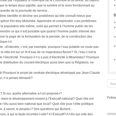
rsée par l’équateur à l’exemple de la Colombie et du Brésil, du Gabon,
ue le temps doux signifie, que la lumière et la sono fonctionnant au
antie de la poursuite de service...
D
même identifie et décline ses problèmes qu’elle connaît mieux que
 Tryphon Kin-kiey Mulumba. Apprendre et comprendre «ces problèmes
r la population elle-même, voilà qui permet à l’homme public de les
reprendre ce qui n’est possible que quand l’homme public informé des
vre la page de la formulation de la pensée, de la construction des
ique-t-il.
 tête: «Entendre, c’est, par exemple: pourquoi l’eau potable ne coule pas
ville est sur un lit d’eau de ce majestueux fleuve? Or, l’eau c’est la
ut de l’électricité. Pourquoi il n’y a pas d’électricité à Mbandaka? Pourquoi
e distribution du courant électrique aussi bien que la Régideso, ne
ité! Pourquoi le projet de centrale électrique développé par Jean-Claude
nce, n’a jamais démarré?
t? Si oui, quelle alternative a-t-on proposé»?
Follow
 dans le développement revient à l’Exécutif national? Quel rôle est
 l’élu aussi bien national que local? Quel rôle joue l’élite politique
e, à savoir, le peuple»? Des questions qui fâchent...
urs, à qui la faute incombe-t-elle? A l’Exécutif? A l’élu qui vote des