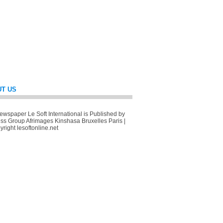
T US
wspaper Le Soft International is Published by
ss Group Afrimages Kinshasa Bruxelles Paris |
right lesoftonline.net