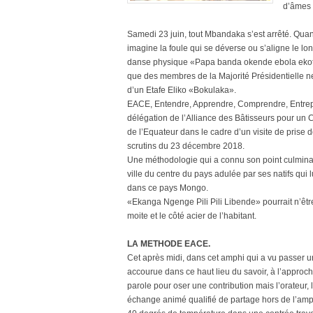
d’âmes 
Samedi 23 juin, tout Mbandaka s’est arrêté. Quan
imagine la foule qui se déverse ou s’aligne le lon
danse physique «Papa banda okende ebola ekota
que des membres de la Majorité Présidentielle ne
d’un Etafe Eliko «Bokulaka».
EACE, Entendre, Apprendre, Comprendre, Entrepr
délégation de l’Alliance des Bâtisseurs pour un
de l’Equateur dans le cadre d’un visite de prise 
scrutins du 23 décembre 2018.
Une méthodologie qui a connu son point culminant
ville du centre du pays adulée par ses natifs qui
dans ce pays Mongo.
«Ekanga Ngenge Pili Pili Libende» pourrait n’êtr
moite et le côté acier de l’habitant.
LA METHODE EACE.
Cet après midi, dans cet amphi qui a vu passer une
accourue dans ce haut lieu du savoir, à l’approc
parole pour oser une contribution mais l’orateur
échange animé qualifié de partage hors de l’amp