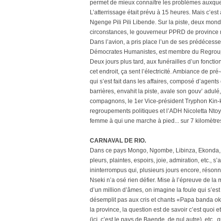
permet de mieux connaître les problèmes auxquels
L’atterrissage était prévu à 15 heures. Mais c’e
Ngenge Pili Pili Libende. Sur la piste, deux mondes
circonstances, le gouverneur PPRD de province re
Dans l’avion, a pris place l’un de ses prédécess
Démocrates Humanistes, est membre du Regroupeme
Deux jours plus tard, aux funérailles d’un fonctio
cet endroit, ça sent l’électricité. Ambiance de 
qui s’est fait dans les affaires, composé d’agents 
barrières, envahit la piste, avale son gouv’ adul
compagnons, le 1er Vice-président Tryphon Kin-k
regroupements politiques et l’ADH Nicoletta Ntoy
femme à qui une marche à pied... sur 7 kilomètres
CARNAVAL DE RIO.
Dans ce pays Mongo, Ngombe, Libinza, Ekonda, B
pleurs, plaintes, espoirs, joie, admiration, etc.
ininterrompus qui, plusieurs jours encore, réso
Nseki n’a osé rien défier. Mise à l’épreuve de la
d’un million d’âmes, on imagine la foule qui s’es
désemplit pas aux cris et chants «Papa banda oke
la province, la question est de savoir c’est qu
(ici, c’est le pays de Baende, de nul autre), etc.,