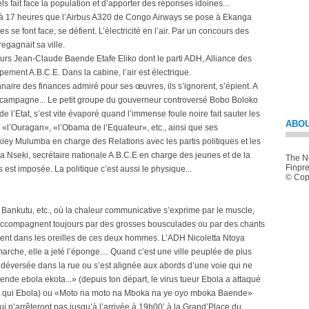
 fait face la population et d’apporter des réponses idoines...
st à 17 heures que l’Airbus A320 de Congo Airways se pose à Ekanga
 se font face, se défient. L’électricité en l’air. Par un concours des
gagnait sa ville.
eurs Jean-Claude Baende Etafe Eliko dont le parti ADH, Alliance des
nt A.B.C.E. Dans la cabine, l’air est électrique.
nnaire des finances admiré pour ses œuvres, ils s’ignorent, s’épient. A
pré-campagne... Le petit groupe du gouverneur controversé Bobo Boloko
de l’Etat, s’est vite évaporé quand l’immense foule noire fait sauter les
ABOU
é, «l’Ouragan», «l’Obama de l’Equateur», etc., ainsi que ses
iey Mulumba en charge des Relations avec les partis politiques et les
a Nseki, secrétaire nationale A.B.C.E en charge des jeunes et de la
The Ne
Finpre
 est imposée. La politique c’est aussi le physique...
© Copy
ankutu, etc., où la chaleur communicative s’exprime par le muscle,
, s’accompagnent toujours par des grosses bousculades ou par des chants
nnent dans les oreilles de ces deux hommes. L’ADH Nicoletta Ntoya
 marche, elle a jeté l’éponge… Quand c’est une ville peuplée de plus
t déversée dans la rue ou s’est alignée aux abords d’une voie qui ne
nde ebola ekota...» (depuis ton départ, le virus tueur Ebola a attaqué
oi et qui Ebola) ou «Moto na moto na Mboka na ye oyo mboka Baende»
 qui n’arrêteront pas jusqu’à l’arrivée à 19h00’ à la Grand’Place du