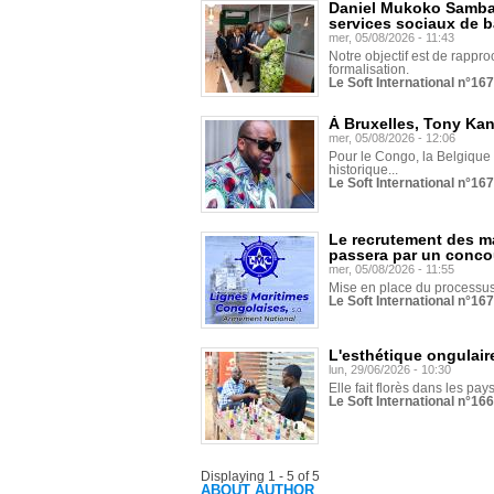
Daniel Mukoko Samba 
services sociaux de 
mer, 05/08/2026 - 11:43
Notre objectif est de rapproc
formalisation.
Le Soft International n°16
À Bruxelles, Tony Ka
mer, 05/08/2026 - 12:06
Pour le Congo, la Belgique e
historique...
Le Soft International n°16
Le recrutement des m
passera par un conco
mer, 05/08/2026 - 11:55
Mise en place du processus 
Le Soft International n°16
L'esthétique ongulaire
lun, 29/06/2026 - 10:30
Elle fait florès dans les pays
Le Soft International n°166
Displaying 1 - 5 of 5
ABOUT AUTHOR