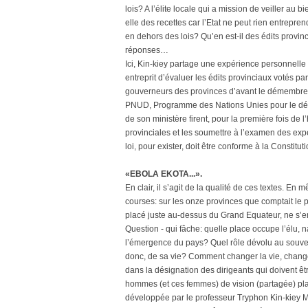
lois? A l’élite locale qui a mission de veiller au 
elle des recettes car l’Etat ne peut rien entrepre
en dehors des lois? Qu’en est-il des édits provin
réponses…
Ici, Kin-kiey partage une expérience personnelle 
entreprit d’évaluer les édits provinciaux votés p
gouverneurs des provinces d’avant le démembrem
PNUD, Programme des Nations Unies pour le dév
de son ministère firent, pour la première fois de l
provinciales et les soumettre à l’examen des exp
loi, pour exister, doit être conforme à la Constituti
«EBOLA EKOTA...».
En clair, il s’agit de la qualité de ces textes. En
courses: sur les onze provinces que comptait le
placé juste au-dessus du Grand Equateur, ne s’en
Question - qui fâche: quelle place occupe l’élu, n
l’émergence du pays? Quel rôle dévolu au souverain
donc, de sa vie? Comment changer la vie, changer 
dans la désignation des dirigeants qui doivent 
hommes (et ces femmes) de vision (partagée) pl
développée par le professeur Tryphon Kin-kiey 