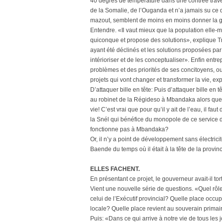
40 degrés de température dans une contrée trave
de la Somalie, de l’Ouganda et n’a jamais su ce q
mazout, semblent de moins en moins donner la gar
Entendre. «Il vaut mieux que la population elle-
quiconque et propose des solutions», explique
ayant été déclinés et les solutions proposées pa
intérioriser et de les conceptualiser». Enfin ent
problèmes et des priorités de ses concitoyens, ou
projets qui vont changer et transformer la vie, expl
D’attaquer bille en tête: Puis d’attaquer bille en
au robinet de la Régideso à Mbandaka alors que la 
vie! C’est vrai que pour qu’il y ait de l’eau, il fa
la Snél qui bénéfice du monopole de ce service d
fonctionne pas à Mbandaka?
Or, il n’y a point de développement sans électric
Baende du temps où il était à la tête de la provi
ELLES FACHENT.
En présentant ce projet, le gouverneur avait-il tor
Vient une nouvelle série de questions. «Quel rôle
celui de l’Exécutif provincial? Quelle place occupe
locale? Quelle place revient au souverain primair
Puis: «Dans ce qui arrive à notre vie de tous les jo