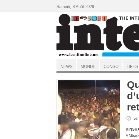
Aller au contenu principal
Samedi, 8 Août 2026
NEWS
MONDE
CONGO
LIFES
ACCUEIL
Qu
d’
re
ven
KINSHA
A Mbanda