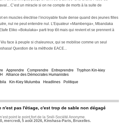
aval... C’est un miracle si on ne compte de morts à la suite de
et en muscles électrise l’incroyable foule dense quand des jeunes filles
 l’autre, nul ne peut entendre nul. L’Equateur «Mambenga», Mbandaka
Etafe Eliko «Bokulaka» parti trop tôt mais qui revient et se prennent à
l’élu face à peuple si chaleureux, qui se mobilise comme un seul
nshasa! Question de la méthode EACE...
re
Apprendre
Comprendre
Entreprendre
Tryphon Kin-kiey
DH
Alliance des Démocrates Humanistes
bila
Kin-Kiey Mulumba
Headlines
Politique
e n'est pas l'étiage, c'est trop de sable non dégagé
 n’est point le point fort de la Snél-Société Anonyme.
70, mercredi, 5 août 2026, Kinshasa-Paris, Bruxelles.