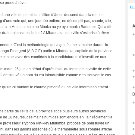
se prend à rêver.
LE
d une ville de plus d’un million d’âmes descend dans la rue, on
g d’une voie qui, une journée entière, ne désemplit pas, chante, crie,
A
...», «Moto na moto na Mboka na ye oyo mboka Baende». Qui a dit
 drainent pas des foules? A Mbandaka, une ville s’est prise à rêver
endre. C’est la méthodologie qui a guidé, une semaine durant, la
 Congo Emergent (A.B.C.E) partie à Mbandaka, capitale de la province
de contact avec des candidats à la candidature et d’investiture aux
 mardi 26 juin en début d’après-midi, au terme de la visite de cette
 lui ont trouvé un nom du cru intraduisible comme c’est souvent le cas
e qu’un cri vantant le charme pimenté d’une ville interminablement
D
 partie de l’élite de la province et de plusieurs autres provinces
he de 18 heures, des mains humides sont encore en l’air, réclament la
, le professeur Tryphon Kin-kiey Mulumba, propose de poursuivre un
hi, dans les jardins asséchés où le thermomètre sous l’ombre affiche