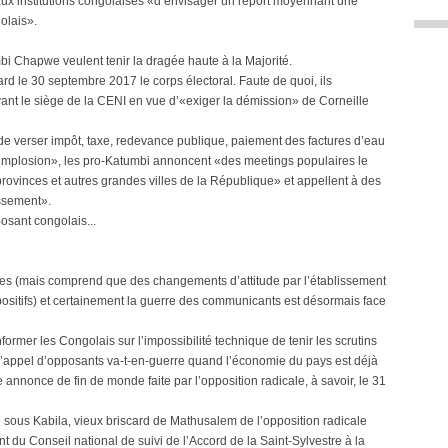
 institutions congolaises «d’envisager un report moyennant une
olais».
i Chapwe veulent tenir la dragée haute à la Majorité.
ard le 30 septembre 2017 le corps électoral. Faute de quoi, ils
devant le siège de la CENI en vue d’«exiger la démission» de Corneille
 de verser impôt, taxe, redevance publique, paiement des factures d’eau
e l’implosion», les pro-Katumbi annoncent «des meetings populaires le
rovinces et autres grandes villes de la République» et appellent à des
issement».
sant congolais...
ques (mais comprend que des changements d’attitude par l’établissement
 positifs) et certainement la guerre des communicants est désormais face
former les Congolais sur l’impossibilité technique de tenir les scrutins
 l’appel d’opposants va-t-en-guerre quand l’économie du pays est déjà
e annonce de fin de monde faite par l’opposition radicale, à savoir, le 31
ous Kabila, vieux briscard de Mathusalem de l’opposition radicale
t du Conseil national de suivi de l’Accord de la Saint-Sylvestre à la