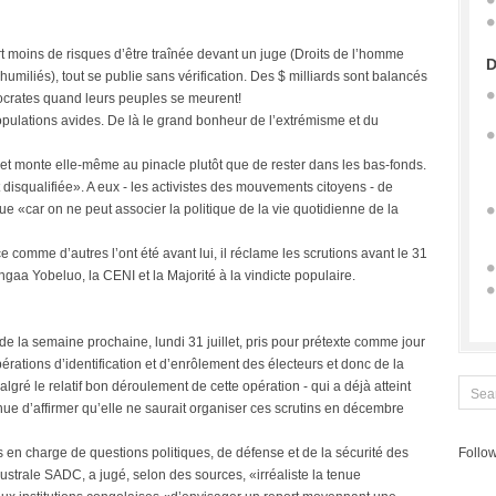
rt moins de risques d’être traînée devant un juge (Droits de l’homme
D
humiliés), tout se publie sans vérification. Des $ milliards sont balancés
crates quand leurs peuples se meurent!
pulations avides. De là le grand bonheur de l’extrémisme et du
feu et monte elle-même au pinacle plutôt que de rester dans les bas-fonds.
disqualifiée». A eux - les activistes des mouvements citoyens - de
ue «car on ne peut associer la politique de la vie quotidienne de la
ce comme d’autres l’ont été avant lui, il réclame les scrutions avant le 31
gaa Yobeluo, la CENI et la Majorité à la vindicte populaire.
e la semaine prochaine, lundi 31 juillet, pris pour prétexte comme jour
rations d’identification et d’enrôlement des électeurs et donc de la
algré le relatif bon déroulement de cette opération - qui a déjà atteint
inue d’affirmer qu’elle ne saurait organiser ces scrutins en décembre
en charge de questions politiques, de défense et de la sécurité des
Follow
rale SADC, a jugé, selon des sources, «irréaliste la tenue