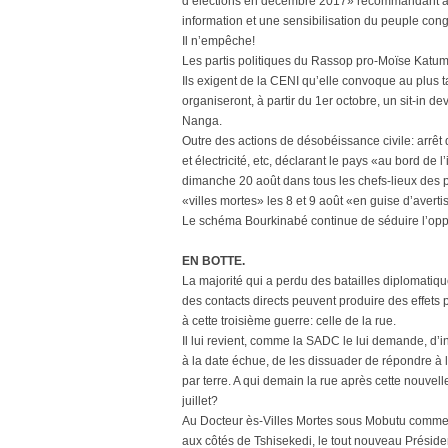
d’élections en décembre 2017» recommandant aux
information et une sensibilisation du peuple cong
Il n’empêche!
Les partis politiques du Rassop pro-Moïse Katumb
Ils exigent de la CENI qu’elle convoque au plus t
organiseront, à partir du 1er octobre, un sit-in 
Nanga.
Outre des actions de désobéissance civile: arrêt
et électricité, etc, déclarant le pays «au bord d
dimanche 20 août dans tous les chefs-lieux des p
«villes mortes» les 8 et 9 août «en guise d’avert
Le schéma Bourkinabé continue de séduire l’oppo
EN BOTTE.
La majorité qui a perdu des batailles diplomati
des contacts directs peuvent produire des effets
à cette troisième guerre: celle de la rue.
Il lui revient, comme la SADC le lui demande, d’in
à la date échue, de les dissuader de répondre à
par terre. A qui demain la rue après cette nouvell
juillet?
Au Docteur ès-Villes Mortes sous Mobutu comme s
aux côtés de Tshisekedi, le tout nouveau Présiden