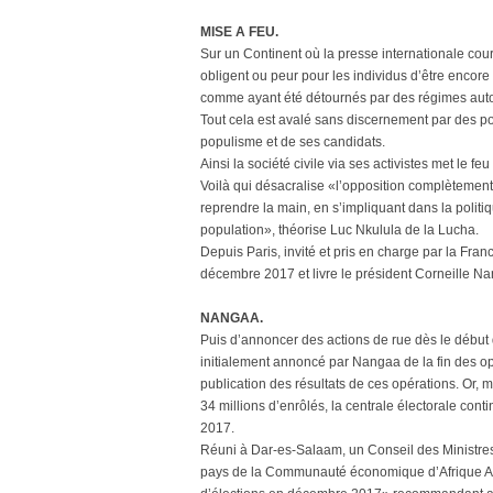
MISE A FEU.
Sur un Continent où la presse internationale cou
obligent ou peur pour les individus d’être encore 
comme ayant été détournés par des régimes auto
Tout cela est avalé sans discernement par des po
populisme et de ses candidats.
Ainsi la société civile via ses activistes met le 
Voilà qui désacralise «l’opposition complètement 
reprendre la main, en s’impliquant dans la politiq
population», théorise Luc Nkulula de la Lucha.
Depuis Paris, invité et pris en charge par la Fran
décembre 2017 et livre le président Corneille Nan
NANGAA.
Puis d’annoncer des actions de rue dès le début d
initialement annoncé par Nangaa de la fin des opé
publication des résultats de ces opérations. Or, m
34 millions d’enrôlés, la centrale électorale cont
2017.
Réuni à Dar-es-Salaam, un Conseil des Ministres 
pays de la Communauté économique d’Afrique Aust