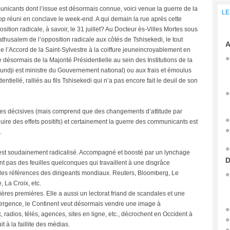
nicants dont l’issue est désormais connue, voici venue la guerre de la
LE
p réuni en conclave le week-end. A qui demain la rue après cette
ition radicale, à savoir, le 31 juillet? Au Docteur ès-Villes Mortes sous
husalem de l’opposition radicale aux côtés de Tshisekedi, le tout
A
e l’Accord de la Saint-Sylvestre à la coiffure jeuneincroyablement en
désormais de la Majorité Présidentielle au sein des Institutions de la
undji est ministre du Gouvernement national) ou aux frais et émoulus
tiellé, ralliés au fils Tshisekedi qui n’a pas encore fait le deuil de son
ques décisives (mais comprend que des changements d’attitude par
uire des effets positifs) et certainement la guerre des communicants est
.
s’est soudainement radicalisé. Accompagné et boosté par un lynchage
D
t pas des feuilles quelconques qui travaillent à une disgrâce
ls, des références des dirigeants mondiaux. Reuters, Bloomberg, Le
 La Croix, etc.
ères premières. Elle a aussi un lectorat friand de scandales et une
émergence, le Continent veut désormais vendre une image à
x, radios, télés, agences, sites en ligne, etc., décrochent en Occident à
 à la faillite des médias.