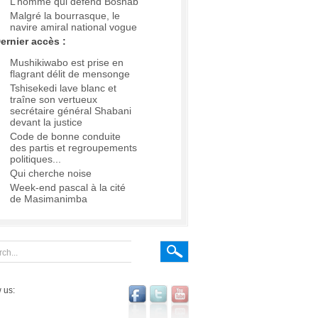
L’homme qui défend Boshab
Malgré la bourrasque, le
navire amiral national vogue
ernier accès :
Mushikiwabo est prise en
flagrant délit de mensonge
Tshisekedi lave blanc et
traîne son vertueux
secrétaire général Shabani
devant la justice
Code de bonne conduite
des partis et regroupements
politiques...
Qui cherche noise
Week-end pascal à la cité
de Masimanimba
 us: