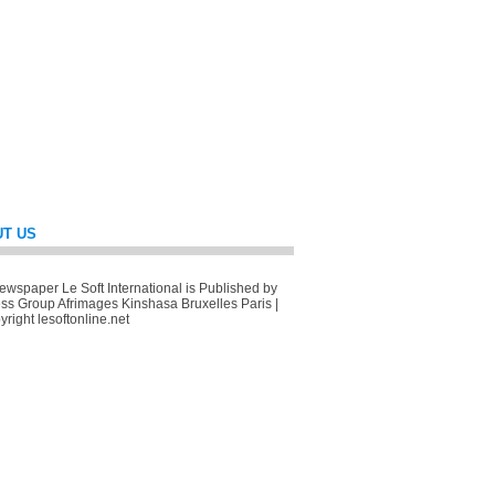
T US
wspaper Le Soft International is Published by
ss Group Afrimages Kinshasa Bruxelles Paris |
right lesoftonline.net