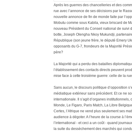
Après les guerres des chancelleries et des commu
rue avec l’annonce de ses décisions par le Rasso
nouvelle annonce de fin de monde faite par l’oppos
Mobutu comme sous Kabila, vieux briscard de Mat
nouveau Président du Conseil national de suivi d
botte, Joseph Olengha Nkoy Mukundji, partenaire 
République (son jeune frère, le député Emery Uk
opposants du G-7, frondeurs de la Majorité Présiden
père?
La Majorité qui a perdu des batailles diplomati
l’établissement des contacts directs peuvent prod
mise face à cette troisième guerre: celle de la rue
Sans aucun, le discours politique d’opposition 
médiatique extérieur sans précédent. Et ce ne son
internationale. Il s’agit d’organes institutionne
Monde, Le Figaro, Paris Match, La Libre Belgique,
Certes, l’Afrique ne vend plus seulement ses mati
audience à dégoter. A l’heure de la course à l’
l’international - et ceci a un coût - quand journau
la suite du dessèchement des marchés qui conduit