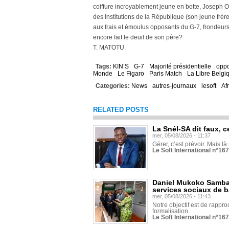
coiffure incroyablement jeune en botte, Joseph 
des Institutions de la République (son jeune frè
aux frais et émoulus opposants du G-7, frondeurs d
encore fait le deuil de son père?
T. MATOTU.
Tags:
KIN’S
G-7
Majorité présidentielle
oppo
Monde
Le Figaro
Paris Match
La Libre Belgi
Categories:
News
autres-journaux
lesoft
Af
RELATED POSTS
La Snél-SA dit faux, c
mer, 05/08/2026 - 11:37
Gérer, c’est prévoir. Mais là
Le Soft International n°16
Daniel Mukoko Samba 
services sociaux de 
mer, 05/08/2026 - 11:43
Notre objectif est de rapproc
formalisation.
Le Soft International n°16