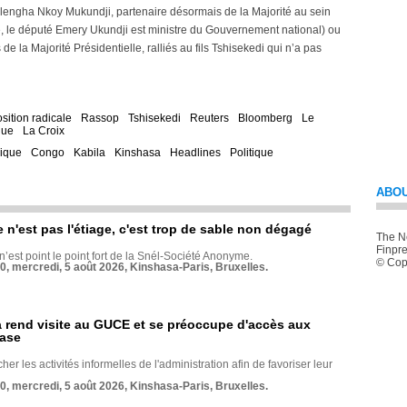
Olengha Nkoy Mukundji, partenaire désormais de la Majorité au sein
re, le député Emery Ukundji est ministre du Gouvernement national) ou
e la Majorité Présidentielle, ralliés au fils Tshisekedi qui n’a pas
sition radicale
Rassop
Tshisekedi
Reuters
Bloomberg
Le
que
La Croix
rique
Congo
Kabila
Kinshasa
Headlines
Politique
ABOU
e n'est pas l'étiage, c'est trop de sable non dégagé
The Ne
Finpre
 n’est point le point fort de la Snél-Société Anonyme.
© Copy
70, mercredi, 5 août 2026, Kinshasa-Paris, Bruxelles.
rend visite au GUCE et se préoccupe d'accès aux
base
her les activités informelles de l'administration afin de favoriser leur
70, mercredi, 5 août 2026, Kinshasa-Paris, Bruxelles.