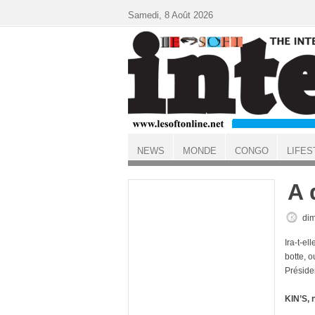
Aller au contenu principal
Samedi, 8 Août 2026
NEWS
MONDE
CONGO
LIFES
ACCUEIL
A 
dim
Ira-t-el
botte, o
Préside
KIN’S, n