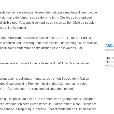
ntaires de la majorité à l’Assemblée nationale réaffirment leur loyauté
 visionnaire de l'Union sacrée de la nation». Ces élus déclarent que
ndivisible pour l'accomplissement de sa vision au bénéficie du peuple».
 parti présidentiel.
ean-Marc Kabund (sans consulter ni le Chef de l'Etat ni le Parti) à la
ela constituant un manque de respect et/ou un chantage à l'endroit de
ABOU
 motif, nous condamnons cette attitude et le désavouons. Par
The Ne
Finpre
vinciaux ainsi qu'à toute la base de l'UDPS d'en tirer toutes les
© Copy
egroupements politiques membres de l’Union Sacrée de la Nation
 des Chambres et le Premier ministre, de s'exprimer sur le sujet.
vue, très brièvement, la situation politique du moment.
 ce qui se passe au pays, que les chefs des regroupements politiques
er d’exprimer en cette circonstance, leur attachement à son Excellence
sident de la République, chef de l’État et fondateur de l’Union sacrée