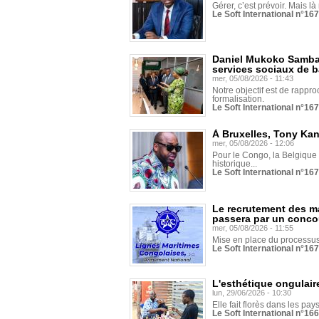
Gérer, c’est prévoir. Mais là
Le Soft International n°16
Daniel Mukoko Samba 
services sociaux de 
mer, 05/08/2026 - 11:43
Notre objectif est de rapproc
formalisation.
Le Soft International n°16
À Bruxelles, Tony Ka
mer, 05/08/2026 - 12:06
Pour le Congo, la Belgique e
historique...
Le Soft International n°16
Le recrutement des m
passera par un conco
mer, 05/08/2026 - 11:55
Mise en place du processus 
Le Soft International n°16
L'esthétique ongulaire
lun, 29/06/2026 - 10:30
Elle fait florès dans les pays
Le Soft International n°166