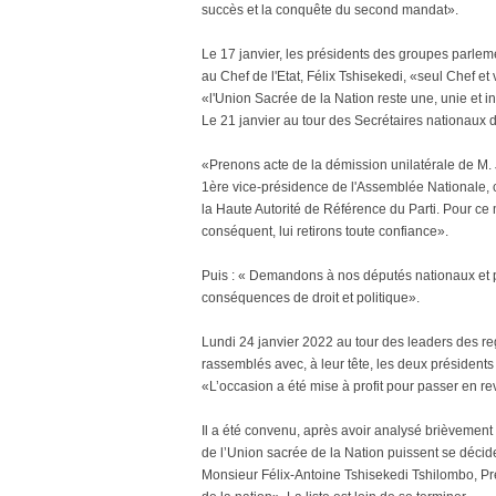
succès et la conquête du second mandat».
Le 17 janvier, les présidents des groupes parleme
au Chef de l'Etat, Félix Tshisekedi, «seul Chef et
«l'Union Sacrée de la Nation reste une, unie et i
Le 21 janvier au tour des Secrétaires nationaux du
«Prenons acte de la démission unilatérale de M. J
1ère vice-présidence de l'Assemblée Nationale, c
la Haute Autorité de Référence du Parti. Pour ce
conséquent, lui retirons toute confiance».
Puis : « Demandons à nos députés nationaux et pro
conséquences de droit et politique».
Lundi 24 janvier 2022 au tour des leaders des r
rassemblés avec, à leur tête, les deux présidents
«L’occasion a été mise à profit pour passer en re
Il a été convenu, après avoir analysé brièvement
de l’Union sacrée de la Nation puissent se décid
Monsieur Félix-Antoine Tshisekedi Tshilombo, Pré