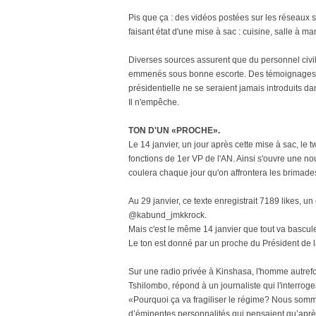
Pis que ça : des vidéos postées sur les réseaux
faisant état d'une mise à sac : cuisine, salle à ma
Diverses sources assurent que du personnel civi
emmenés sous bonne escorte. Des témoignages d
présidentielle ne se seraient jamais introduits da
Il n'empêche.
TON D'UN «PROCHE».
Le 14 janvier, un jour après cette mise à sac, le
fonctions de 1er VP de l'AN. Ainsi s'ouvre une nouv
coulera chaque jour qu'on affrontera les brimades,
Au 29 janvier, ce texte enregistrait 7189 likes, un
@kabund_jmkkrock.
Mais c'est le même 14 janvier que tout va bascule
Le ton est donné par un proche du Président de l
Sur une radio privée à Kinshasa, l'homme autref
Tshilombo, répond à un journaliste qui l'interrog
«Pourquoi ça va fragiliser le régime? Nous som
d’éminentes personnalités qui pensaient qu’après