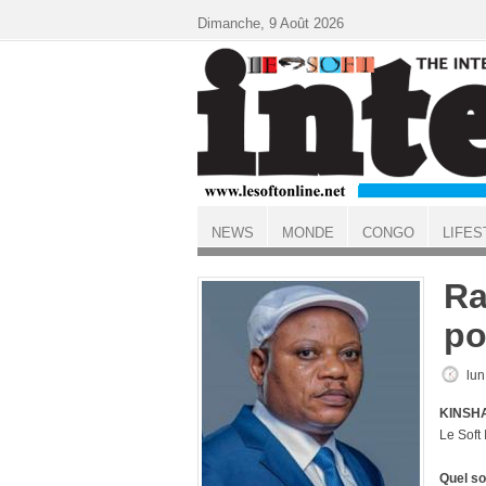
Aller au contenu principal
Dimanche, 9 Août 2026
NEWS
MONDE
CONGO
LIFES
ACCUEIL
Ra
po
lun
KINSHA
Le Soft
Quel so