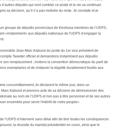
 d’autres députés qui vont combler ce poste et la vie va continuer.
 pris sa décision, qu’il n’a pas motivée du reste. Je constate et je
te d'un groupe de députés provinciaux de Kinshasa membres de l’UDPS,
nt «instamment» aux députés nationaux de l'UDPS d’engager la
nd.
’honorable Jean-Marc Kabund du poste du 1er vice président de
n compte Tweeter officiel et demandons instamment aux députés
 son remplacement ; invitons la convention démocratique du parti de
ions exemplaires et de restaurer la légalité durablement foulée aux
omme concomittamment, ils déclarent le même jour, dans un
Marc Kabund et prenons acte de sa décision de démissionner des
ationale au nom de l’UDPS et non pas à titre personnel et de ses autres
uer ensemble pour servir l'intérêt de notre peuple».
 l’UDPS d’intervenir sans délai afin de tirer toutes les conséquences
ouvoir, la réussite du mandat présidentiel en cours, ainsi que le