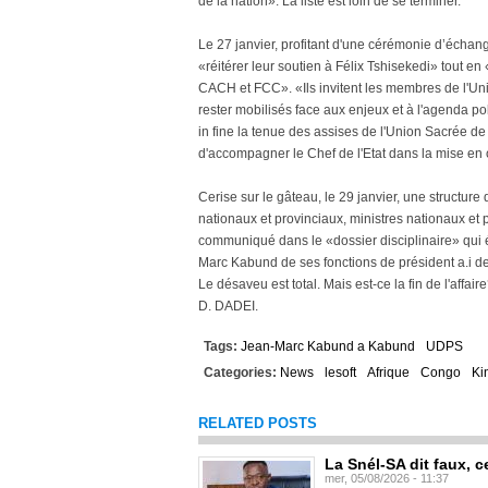
de la nation». La liste est loin de se terminer.
Le 27 janvier, profitant d'une cérémonie d’échan
«réitérer leur soutien à Félix Tshisekedi» tout 
CACH et FCC». «Ils invitent les membres de l'Unio
rester mobilisés face aux enjeux et à l'agenda po
in fine la tenue des assises de l'Union Sacrée de 
d'accompagner le Chef de l'Etat dans la mise en 
Cerise sur le gâteau, le 29 janvier, une structur
nationaux et provinciaux, ministres nationaux et
communiqué dans le «dossier disciplinaire» qui 
Marc Kabund de ses fonctions de président a.i de
Le désaveu est total. Mais est-ce la fin de l'affaire
D. DADEI.
Tags:
Jean-Marc Kabund a Kabund
UDPS
Categories:
News
lesoft
Afrique
Congo
Ki
RELATED POSTS
La Snél-SA dit faux, c
mer, 05/08/2026 - 11:37