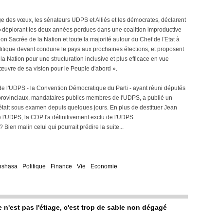
ge des vœux, les sénateurs UDPS et Alliés et les démocrates, déclarent
en «déplorant les deux années perdues dans une coalition improductive
n Sacrée de la Nation et toute la majorité autour du Chef de l'Etat à
litique devant conduire le pays aux prochaines élections, et proposent
la Nation pour une structuration inclusive et plus efficace en vue
œuvre de sa vision pour le Peuple d'abord ».
e de l'UDPS - la Convention Démocratique du Parti - ayant réuni députés
 provinciaux, mandataires publics membres de l'UDPS, a publié un
était sous examen depuis quelques jours. En plus de destituer Jean
 l'UDPS, la CDP l'a définitivement exclu de l'UDPS.
? Bien malin celui qui pourrait prédire la suite...
nshasa
Politique
Finance
Vie
Economie
e n'est pas l'étiage, c'est trop de sable non dégagé