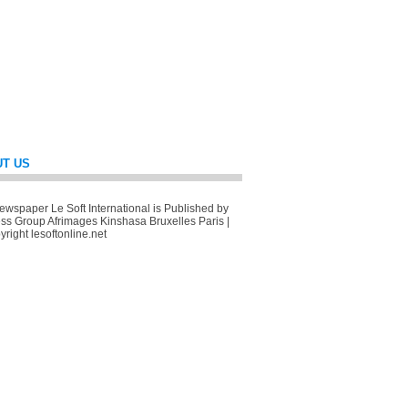
T US
wspaper Le Soft International is Published by
ss Group Afrimages Kinshasa Bruxelles Paris |
right lesoftonline.net