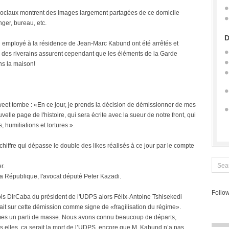
 sociaux montrent des images largement partagées de ce domicile
nger, bureau, etc.
D
l employé à la résidence de Jean-Marc Kabund ont été arrêtés et
es riverains assurent cependant que les éléments de la Garde
ns la maison!
 tweet tombe : «En ce jour, je prends la décision de démissionner de mes
elle page de l'histoire, qui sera écrite avec la sueur de notre front, qui
 humiliations et tortures ».
 chiffre qui dépasse le double des likes réalisés à ce jour par le compte
r.
a République, l'avocat député Peter Kazadi.
Follow
ois DirCaba du président de l'UDPS alors Félix-Antoine Tshisekedi
eait sur cette démission comme signe de «fragilisation du régime».
mes un parti de masse. Nous avons connu beaucoup de départs,
 elles, ça serait la mort de l’UDPS, encore que M. Kabund n’a pas