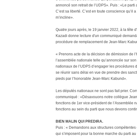
annoncé son retrait de l’UDPS». Puis : «Le parti a
C’est sa liberté. C’est en toute conscience qu’il a
m’incline».
Quatre jours après, le 19 janvier 2022, à la tê
Kazadi donne lecture d'un communiqué demanda
procédure de remplacement de Jean-Marc Kabu
« Prenons acte de la décision de démission de l
l’assemblée nationale telle qu’annoncée sur so
nationaux de l’UDPS d’engager les procédures de
se réunir sans délai en vue de prendre des sanct
pieds par l’honorable Jean-Marc Kabund».
Les députés nationaux ne sont pas fait prier. C
communiqué : «Désavouons notre collègue Jean 
fonctions de 1er vice-président de l’Assemblée n
fonctions au sein du parti que nous devons contin
BIEN MALIN QUI PREDIRA.
Puis : « Demandons aux structures compétentes de
qui s’imposent pour la bonne marche du parti au p