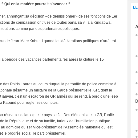
? Qui en la matière pourrait s'avancer ?
LE
vier, annonçant sa décision «de démissionner» de ses fonctions de 1er
ctions de compassion ont fusé de toutes parts, sa villa à Kingabwa,
A
 soutiens comme par des partenaires politiques.
utour de Jean-Marc Kabund quand les déclarations politiques n'arrêtent
t la période des vacances parlementaires après la clôture le 15
ute des Poids Lourds au cours duquel la patrouille de police commise à
tionale désarme un militaire de la Garde présidentielle, GR, dont le
3 janvier, c'est un escadron de GR armés qui se rend, à bord d'une jeep
D
 a Kabund pour régler ses comptes.
ux réseaux sociaux que le pays se fie. Des éléments de la GR, l'unité
de la République et de sa famille, furieux de l'humiliation publique
ce au domicile du 1er Vice-président de l'Assemblée nationale qui est
t le progrès social, le parti présidentiel.