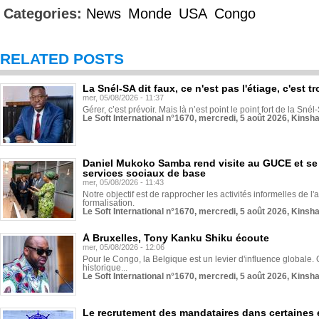
Categories:
News
Monde
USA
Congo
RELATED POSTS
La Snél-SA dit faux, ce n'est pas l'étiage, c'est
mer, 05/08/2026 - 11:37
Gérer, c’est prévoir. Mais là n’est point le point fort de la Sn
Le Soft International n°1670, mercredi, 5 août 2026, Kinsh
Daniel Mukoko Samba rend visite au GUCE et se
services sociaux de base
mer, 05/08/2026 - 11:43
Notre objectif est de rapprocher les activités informelles de l'
formalisation.
Le Soft International n°1670, mercredi, 5 août 2026, Kinsh
À Bruxelles, Tony Kanku Shiku écoute
mer, 05/08/2026 - 12:06
Pour le Congo, la Belgique est un levier d'influence globale. O
historique...
Le Soft International n°1670, mercredi, 5 août 2026, Kinsh
Le recrutement des mandataires dans certaines 