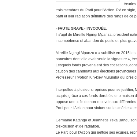
écuries
trois membres du Parti pour l'Action, P.A en sigle,
parti et leur radiation définitive des rangs de ce 
«FAUTE GRAVE» INVOQUÉE.
Il s'agit de Mireille Ngingi Mpanza, président na
incompétence et abandon de poste et, plus grave
Mireille Ngingi Mpanza a « subtilisé en 2015 les 
bancaires dont elle avait seule la signature », éc
Lesquels fonds provenaient des cotisations, dons
caution des candidats aux élections provinciales 
Professeur Tryphon Kin-kiey Mulumba qui présid
Interpellée à plusieurs reprises pour se justifier,
acquis, grâce à ces fonds dérobés, une maison d
opposé une « fin de non-recevoir aux différentes 
Parti pour l'Action pour statuer sur les mérites des
Germaine Katanga et Jeannette Yeka Bangu sont
d'exclusion et de radiation.
Le Parti pour l'Action qui nettoie ses écuries, r