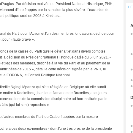
 d'Augias. Par décision motivée du Président National Historique, PNH,
LE
 viennent d'être frappés par la sanction la plus sévère : l'exclusion du
parti politique créé en 2008 à Kinshasa.
A
tional du Parti pour l'Action et l'un des membres fondateurs, déchue pour
, pour «faute grave ».
fonds de la caisse du Parti qu'elle détenait et dans divers comptes
rit la décision du Président National Historique datée du 5 juin 2021. «
 et legs des membres, destinés à la vie du Parti et au paiement de la
anticipées de 2015 », détaille cette décision signée par le PNH, le
e le COPONA, le Conseil Politique National.
 Mireille Ngingi Mpanza qui s'est réfugiée en Belgique où elle aurait
e maître à Koekelberg, banlieue flamande de Bruxelles, a toujours
D
convocations de la commission disciplinaire ad hoc instituée par le
 faits (qui lui sont) reprochés ».
 d'autres membres du Parti du Crabe frappées par la mesure
eproche à ces deux ex-membres - dont l'une très proche de la présidente