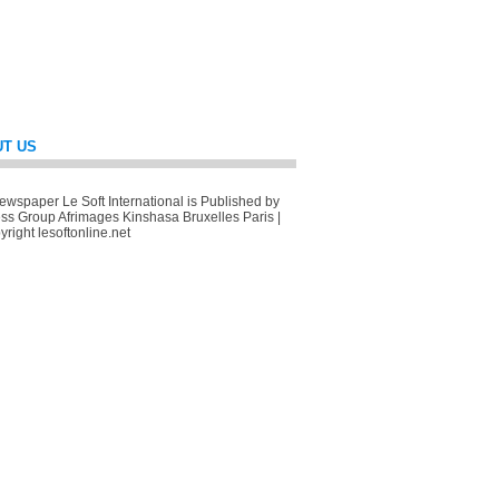
T US
wspaper Le Soft International is Published by
ss Group Afrimages Kinshasa Bruxelles Paris |
right lesoftonline.net