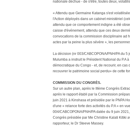
nationale déchue - de s'être, toutes deux, volat
« Attendu que Germaine Katanga s'est volatilisée
l'Action déployés dans un cabinet ministériel (ce
attendu que ce comportement indigne a été obse
caisse d'événement, attendu que ces deux derniè
convocations de la commission disciplinaire ad ho
actes par la peine la plus sévère », les personnes 
La décision (nr 003/CABCOPONA/PNH/PA du 5 jui
Mulumba a instruit le Président National du P.A à 
démocratique du Congo - et, de recourir, en cas 
recouvrer le patrimoine social perdu» de cette f
COMMISSION DU CONGRÈS.
Sur un autre plan, après le IIIème Congrès Extrao
après le rapport établi par la Commission prépar
juin 2021 à Kinshasa et présidée par le PNPA Hono
d'une « relance forte des activités du P.A » en vu
004/CABCOPONA/PNH/PA datée du 9 juin 2021, l
Congrès présidée par Me Christine Kalati Kiti
rapporteur, le Dr Steeve Massey.