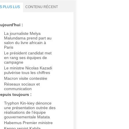
S PLUS LUS
CONTENU RÉCENT
ujourd'hui :
La journaliste Melya
Malundama prend part au
salon du livre africain à
Paris
Le président candidat met
en rang ses équipes de
campagne
Le ministre Nicolas Kazadi
pulvérise tous les chiffres
Macron visite contestée
Réseaux sociaux et
communication
epuis toujours :
Tryphon Kin-kiey dénonce
une présentation outrée des
réalisations de l’équipe
gouvernementale Matata
Habemus Premier ministre
Kengo rejoint Kabila