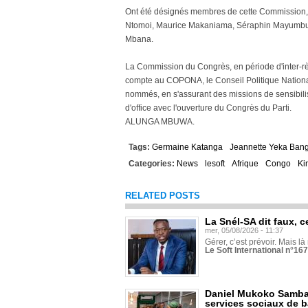
Ont été désignés membres de cette Commission, 
Ntomoi, Maurice Makaniama, Séraphin Mayumbu,
Mbana.
La Commission du Congrès, en période d'inter-règ
compte au COPONA, le Conseil Politique National
nommés, en s'assurant des missions de sensibili
d'office avec l'ouverture du Congrès du Parti.
ALUNGA MBUWA.
Tags:
Germaine Katanga
Jeannette Yeka Ban
Categories:
News
lesoft
Afrique
Congo
Ki
RELATED POSTS
La Snél-SA dit faux, c
mer, 05/08/2026 - 11:37
Gérer, c’est prévoir. Mais là
Le Soft International n°16
Daniel Mukoko Samba 
services sociaux de 