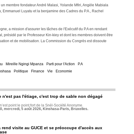
un membre fondateur André Malasi, Yolande Mfiri, Angèle Mabiala
 Emmanuel Luyatu et la benjamine des Cadres du P.A., Rachel
ne, a mission d'assurer les tâches de l'Exécutif du P.A en rendant
, présidé par le Professeur Kin-kiey et dont les membres doivent être
sation et de mobilisation. La Commission du Congrès est dissoute
gu
Mireille Ngingi Mpanza
Parti pour l'Action
P.A
nshasa
Politique
Finance
Vie
Economie
e n'est pas l'étiage, c'est trop de sable non dégagé
 n’est point le point fort de la Snél-Société Anonyme.
70, mercredi, 5 août 2026, Kinshasa-Paris, Bruxelles.
rend visite au GUCE et se préoccupe d'accès aux
base