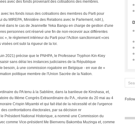
ilisées avec des fonds provenant des cotisations des membres.
 avec les fonds issus des cotisations des membres du Parti pour
lui du MIREPA, Ministère des Relations avec le Parlement, ndrl.),
D
rvé dans le cas de Jeannette Yeka Bangu en charge de gestion d'une
res personnes ont réservé une fin de non-recevoir aux différentes
c », le règlement intérieur du Parti pour l'Action sanctionnant «ces
visées ont subi la rigueur de la loi.
n 2021) précise que le PNHPA, le Professeur Tryphon Kin-Kiey
saisir sans délai les instances judiciaires de la République
de besoin, à une commission rogatoire en Belgique - en vue de «
ormation politique membre de l'Union Sacrée de la Nation.
rdinaire du PA tenu à la Sablière, dans la banlieue de Kinshasa, et,
atoire du IIIème Congrès Extraordinaire du P.A., réunie du 20 mai au 4
Follow
raire Crispin Miyambi et qui fait état de la nécessité et de l'urgence
e des confrontations électorales, par sa décision nr
e Président National Historique, a nommé une Commission du
ki avec comme Vice-président Me Bienvenu Bakomba Muzinga et, comme