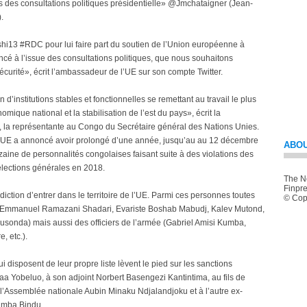
 des consultations politiques présidentielle» @Jmchataigner (Jean-
.
tshi13 #RDC pour lui faire part du soutien de l’Union européenne à
cé à l’issue des consultations politiques, que nous souhaitons
urité», écrit l’ambassadeur de l’UE sur son compte Twitter.
nstitutions stables et fonctionnelles se remettant au travail le plus
mique national et la stabilisation de l’est du pays», écrit la
 la représentante au Congo du Secrétaire général des Nations Unies.
 l’UE a annoncé avoir prolongé d’une année, jusqu’au au 12 décembre
ABOU
zaine de personnalités congolaises faisant suite à des violations des
élections générales en 2018.
The Ne
Finpre
ction d’entrer dans le territoire de l’UE. Parmi ces personnes toutes
© Copy
es (Emmanuel Ramazani Shadari, Evariste Boshab Mabudj, Kalev Mutond,
da) mais aussi des officiers de l’armée (Gabriel Amisi Kumba,
, etc.).
ui disposent de leur propre liste lèvent le pied sur les sanctions
aa Yobeluo, à son adjoint Norbert Basengezi Kantintima, au fils de
e l’Assemblée nationale Aubin Minaku Ndjalandjoku et à l’autre ex-
wamba Bindu.