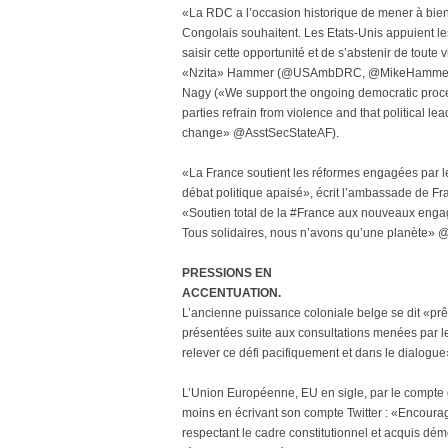
«La RDC a l’occasion historique de mener à bien
Congolais souhaitent. Les Etats-Unis appuient les e
saisir cette opportunité et de s’abstenir de tout
«Nzita» Hammer (@USAmbDRC, @MikeHammerUSA) r
Nagy («We support the ongoing democratic process 
parties refrain from violence and that political le
change» @AsstSecStateAF).
«La France soutient les réformes engagées par le
débat politique apaisé», écrit l’ambassade de
«Soutien total de la #France aux nouveaux engage
Tous solidaires, nous n’avons qu’une planète
PRESSIONS EN
ACCENTUATION.
L’ancienne puissance coloniale belge se dit «prê
présentées suite aux consultations menées par 
relever ce défi pacifiquement et dans le dialo
L’Union Européenne, EU en sigle, par le compt
moins en écrivant son compte Twitter : «Encoura
respectant le cadre constitutionnel et acquis dém