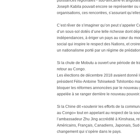
puissances régionales - sud-africaine et angolais
Joseph Kabila pouvait encore se représenter ou no
organisations, ces rencontres, s’assurant qu’elles
C’est rêver de s’imaginer qu’on peut s’appeler Co
d’un sous-sol dotés d’une telle richesse dont dé
indépendances, à ériger un pays au cœur du mo
social qui inspire le respect des Nations, et cr
un nationalisme porté par un régime de prédati
Si la chute de Mobutu a ouvert une période de tra
retour au Congo.
Les élections de décembre 2018 avaient donné le
président Félix-Antoine Tshisekedi Tshilombo m
bloquer les réformes annoncées par le nouveau 
appelée à se ranger derrière le nouveau pouvoir. 
Si la Chine dit «soutenir les efforts de la commun
au Congo» tout en appelant au respect de la souv
l’ambassadeur Zhu Jing accrédité à Kinshasa, rel
Américains, Français, Canadiens, Japonais, Sud-
changement qui s’opère dans le pays.