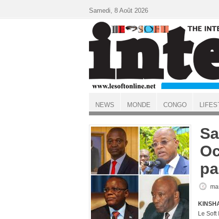
Aller au contenu principal
Samedi, 8 Août 2026
NEWS
MONDE
CONGO
LIFES
ACCUEIL
Sa
Oc
pa
mar
KINSHA
Le Soft