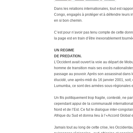
Dans les relations internationales, tout est rappo
Congo, engagés à protéger et à défendre leurs int
en si bon chemin.
C’est pour n’avoir pas tenu compte de cette don
la page est en train d’être inexorablement tourné
UN REGIME
DE PREDATION.
L’Occident avait ouvert la voie au départ de Mo
homme de transition mais ses excès nationalistes,
passage au pouvoir. Après son assassinat dans l
élucidé, une après-midi du 16 janvier 2001, soit,
Lumumba, ce sont des armées sous-régionales en 
Un fils politiquement trop fragile, contesté, ne p
cependant appui de la communauté internationale
Nord et de l’Est. Ce fut le dialogue inter-congo
Afrique du Sud et donna lieu à l’«Accord Global et
Jamais tout au long de cette crise, les Occidentau