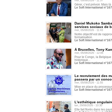
mer, 05/08/2026 - 11:37
Gérer, c’est prévoir. Mais là
Le Soft International n°16
Daniel Mukoko Samba 
services sociaux de 
mer, 05/08/2026 - 11:43
Notre objectif est de rapproc
formalisation.
Le Soft International n°16
À Bruxelles, Tony Ka
mer, 05/08/2026 - 12:06
Pour le Congo, la Belgique e
historique...
Le Soft International n°16
Le recrutement des m
passera par un conco
mer, 05/08/2026 - 11:55
Mise en place du processus 
Le Soft International n°16
L'esthétique ongulaire
lun, 29/06/2026 - 10:30
Elle fait florès dans les pays