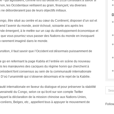
e - qui agissaient, comme lors du débat en 2018 consistant à savoir si
n, les Occidentaux veillaient au grain, finançant, via diverses
 ne déborderaient pas de leurs objectifs initiaux.
D
ngo, être situé au centre et au cœur du Continent, disposer d’un sol et
pend l’avenir du monde, avoir échoué, soixante ans après les
nde émergent, à le mettre sur un cap du développement économique et
oire que vous pourriez vous passer des Nations du monde en invoquant
on rarement imaginé dans le monde.
nsition, il faut savoir que l’Occident est désormais puissamment de
 go en refermant la page Kabila et l’entrée en scène du nouveau
ais les manœuvres des caciques du régime honni qui cherchent à
président font consensus au sein de la communauté internationale
D’où l’unanimité qui s’observe désormais et le rejet de la Kabilie.
auté internationale en faveur du dialogue et pour préserver la stabilité
eraineté du Congo, selon ce qu’écrit sur son compte Twitter
ayant la déclaration de la mission chinoise aux Nations-Unies,
coréens, Belges, etc., appellent tous à appuyer le mouvement de
Follow