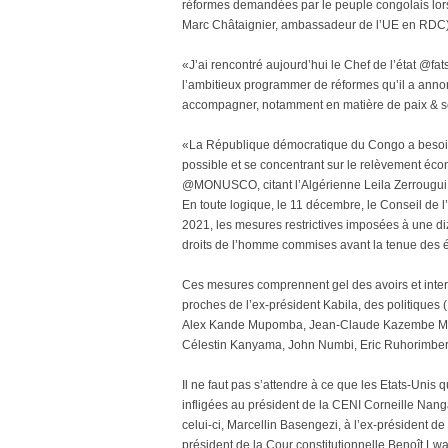
réformes demandées par le peuple congolais lors
Marc Châtaignier, ambassadeur de l’UE en RDC)
«J’ai rencontré aujourd’hui le Chef de l’état @fa
l’ambitieux programmer de réformes qu’il a annon
accompagner, notamment en matière de paix & séc
«La République démocratique du Congo a besoin d’i
possible et se concentrant sur le relèvement écono
@MONUSCO, citant l’Algérienne Leila Zerrougui,
En toute logique, le 11 décembre, le Conseil de
2021, les mesures restrictives imposées à une di
droits de l’homme commises avant la tenue des 
Ces mesures comprennent gel des avoirs et interdi
proches de l’ex-président Kabila, des politiqu
Alex Kande Mupomba, Jean-Claude Kazembe Muson
Célestin Kanyama, John Numbi, Eric Ruhorimbere
Il ne faut pas s’attendre à ce que les Etats-Unis q
infligées au président de la CENI Corneille Nang
celui-ci, Marcellin Basengezi, à l’ex-président d
président de la Cour constitutionnelle Benoît L