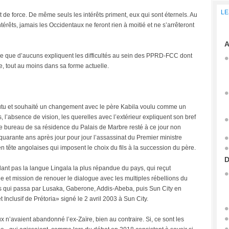
LE
rt de force. De même seuls les intérêts priment, eux qui sont éternels. Au
érêts, jamais les Occidentaux ne feront rien à moitié et ne s’arrêteront
A
ne que d’aucuns expliquent les difficultés au sein des PPRD-FCC dont
e, tout au moins dans sa forme actuelle.
butu et souhaité un changement avec le père Kabila voulu comme un
 l’absence de vision, les querelles avec l’extérieur expliquent son bref
e bureau de sa résidence du Palais de Marbre resté à ce jour non
 quarante ans après jour pour jour l’assassinat du Premier ministre
tête angolaises qui imposent le choix du fils à la succession du père.
D
arlant pas la langue Lingala la plus répandue du pays, qui reçut
 et mission de renouer le dialogue avec les multiples rébellions du
lais qui passa par Lusaka, Gaberone, Addis-Abeba, puis Sun City en
 Inclusif de Prétoria» signé le 2 avril 2003 à Sun City.
x n’avaient abandonné l’ex-Zaïre, bien au contraire. Si, ce sont les