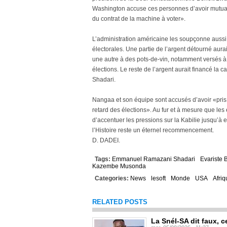
Washington accuse ces personnes d’avoir mutuali
du contrat de la machine à voter».
L’administration américaine les soupçonne aussi 
électorales. Une partie de l’argent détourné aura
une autre à des pots-de-vin, notamment versés à d
élections. Le reste de l’argent aurait financé 
Shadari.
Nangaa et son équipe sont accusés d’avoir «pris de
retard des élections». Au fur et à mesure que les 
d’accentuer les pressions sur la Kabilie jusqu’à e
l’Histoire reste un éternel recommencement.
D. DADEI.
Tags:
Emmanuel Ramazani Shadari
Evariste
Kazembe Musonda
Categories:
News
lesoft
Monde
USA
Afriq
RELATED POSTS
La Snél-SA dit faux, c