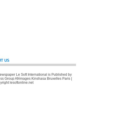
T US
wspaper Le Soft International is Published by
ss Group Afrimages Kinshasa Bruxelles Paris |
right lesoftonline.net