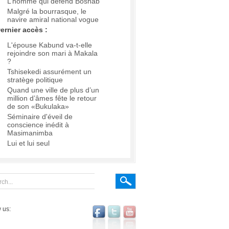
L’homme qui défend Boshab
Malgré la bourrasque, le
navire amiral national vogue
ernier accès :
L'épouse Kabund va-t-elle
rejoindre son mari à Makala
?
Tshisekedi assurément un
stratège politique
Quand une ville de plus d’un
million d’âmes fête le retour
de son «Bukulaka»
Séminaire d'éveil de
conscience inédit à
Masimanimba
Lui et lui seul
 us: