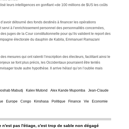
sé leurs intelligences en gonflant «de 100 millions de $US les coûts
d’avoir détourné des fonds destinés à financer les opérations
it servi à l’enrichissement personnel des personnalités concernées,
es juges de la Cour constitutionnelle pour qu’ils valident le report des
la campagne électorale du dauphin de Kabila, Emmanuel Ramazani
s mesures qui ont ralenti l’inscription des électeurs, facilitant ainsi le
enjeux se font plus précis, les Occidentaux pourraient être tentés
nvisager toute autre hypothèse. Il arrive hélas! qu’on l’oublie mais
 Boshab Mabudj
Kalev Mutond
Alex Kande Mupomba
Jean-Claude
ue
Europe
Congo
Kinshasa
Politique
Finance
Vie
Economie
e n'est pas l'étiage, c'est trop de sable non dégagé