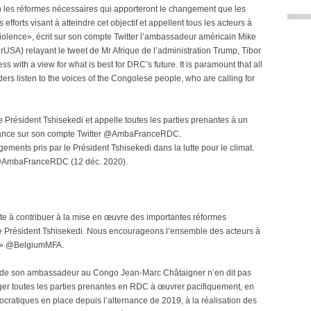
 les réformes nécessaires qui apporteront le changement que les
fforts visant à atteindre cet objectif et appellent tous les acteurs à
e violence», écrit sur son compte Twitter l’ambassadeur américain Mike
elayant le tweet de Mr Afrique de l’administration Trump, Tibor
with a view for what is best for DRC’s future. It is paramount that all
aders listen to the voices of the Congolese people, who are calling for
 Président Tshisekedi et appelle toutes les parties prenantes à un
 France sur son compte Twitter @AmbaFranceRDC.
ments pris par le Président Tshisekedi dans la lutte pour le climat.
» @AmbaFranceRDC (12 déc. 2020).
te à contribuer à la mise en œuvre des importantes réformes
le Président Tshisekedi. Nous encourageons l’ensemble des acteurs à
gue» @BelgiumMFA.
e de son ambassadeur au Congo Jean-Marc Châtaigner n’en dit pas
ger toutes les parties prenantes en RDC à œuvrer pacifiquement, en
ocratiques en place depuis l’alternance de 2019, à la réalisation des