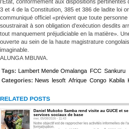
l’Etat, conformément aux dispositions pertinentes d
3 et 4 de la Constitution, 385 et 386 de ladite loi 
communiqué officiel «prévient que toute personne o
soustrairait à son obligation d’exécution desdits a
tout manquement préjudiciable en la matière». Une
ouverte au sein de la haute magistrature congolai
imaginable.
ALUNGA MBUWA.
Tags:
Lambert Mende Omalanga
FCC
Sankuru
Categories:
News
lesoft
Afrique
Congo
Kabila
RELATED POSTS
Daniel Mukoko Samba rend visite au GUCE et se
services sociaux de base
mer, 05/08/2026 - 11:43
Notre objectif est de rapprocher les activités informelles de l'
formalisation.