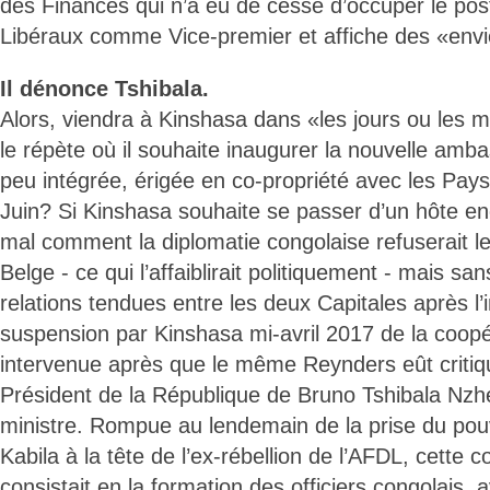
des Finances qui n’a eu de cesse d’occuper le po
Libéraux comme Vice-premier et affiche des «envi
Il dénonce Tshibala.
Alors, viendra à Kinshasa dans «les jours ou les m
le répète où il souhaite inaugurer la nouvelle amba
peu intégrée, érigée en co-propriété avec les Pay
Juin? Si Kinshasa souhaite se passer d’un hôte en
mal comment la diplomatie congolaise refuserait le
Belge - ce qui l’affaiblirait politiquement - mais s
relations tendues entre les deux Capitales après l’i
suspension par Kinshasa mi-avril 2017 de la coopér
intervenue après que le même Reynders eût critiqu
Président de la République de Bruno Tshibala N
ministre. Rompue au lendemain de la prise du pou
Kabila à la tête de l’ex-rébellion de l’AFDL, cette c
consistait en la formation des officiers congolais, a