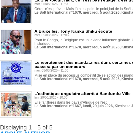
La Snél-SA dit faux, ce n'est pas l'étiage, c'est
mer, 05/08/2026 - 11:37
Gérer, c’est prévoir. Mais là n’est point le point fort de la Sn
Le Soft International n°1670, mercredi, 5 août 2026, Kinsh
À Bruxelles, Tony Kanku Shiku écoute
mer, 05/08/2026 - 12:06
Pour le Congo, la Belgique est un levier d'influence globale. O
historique...
Le Soft International n°1670, mercredi, 5 août 2026, Kinsh
Le recrutement des mandataires dans certaines 
passera par un concours
mer, 05/08/2026 - 11:55
Mise en place du processus compétitif de sélection des manda
Le Soft International n°1670, mercredi, 5 août 2026, Kinsh
L'esthétique ongulaire atterrit à Bandundu Ville
lun, 29/06/2026 - 10:30
Elle fait florès dans les pays d'Afrique de l'est...
Le Soft International n°1667, lundi, 29 juin 2026, Kinshasa-
Displaying 1 - 5 of 5