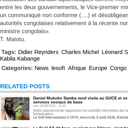
entre les deux gouvernements, le Vice-premier mini
un communiqué non conforme (....) et désobligeant
autorités congolaises relativement à la récente n
ministre congolais».
T. Matotu.
Tags:
Didier Reynders
Charles Michel
Léonard S
Kabila Kabange
Categories:
News
lesoft
Afrique
Europe
Congo
RELATED POSTS
Daniel Mukoko Samba rend visite au GUCE et se
services sociaux de base
mer, 05/08/2026 - 11:43
Notre objectif est de rapprocher les activités informelles de l'
formalisation.
Le Soft International n°1670, mercredi, 5 août 2026, Kinsh