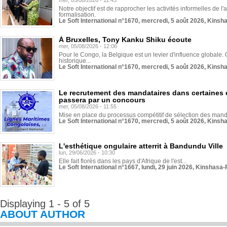
mer, 05/08/2026 - 11:43
Notre objectif est de rapprocher les activités informelles de l'
formalisation.
Le Soft International n°1670, mercredi, 5 août 2026, Kinsh
À Bruxelles, Tony Kanku Shiku écoute
mer, 05/08/2026 - 12:06
Pour le Congo, la Belgique est un levier d'influence globale. O
historique...
Le Soft International n°1670, mercredi, 5 août 2026, Kinsh
Le recrutement des mandataires dans certaines 
passera par un concours
mer, 05/08/2026 - 11:55
Mise en place du processus compétitif de sélection des manda
Le Soft International n°1670, mercredi, 5 août 2026, Kinsh
L'esthétique ongulaire atterrit à Bandundu Ville
lun, 29/06/2026 - 10:30
Elle fait florès dans les pays d'Afrique de l'est...
Le Soft International n°1667, lundi, 29 juin 2026, Kinshasa-
Displaying 1 - 5 of 5
ABOUT AUTHOR