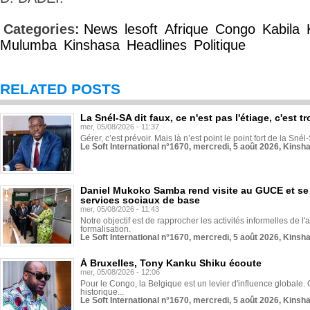
Categories:
News
lesoft
Afrique
Congo
Kabila
Mulumba
Kinshasa
Headlines
Politique
RELATED POSTS
La Snél-SA dit faux, ce n'est pas l'étiage, c'est
mer, 05/08/2026 - 11:37
Gérer, c’est prévoir. Mais là n’est point le point fort de la Sn
Le Soft International n°1670, mercredi, 5 août 2026, Kinsh
Daniel Mukoko Samba rend visite au GUCE et se
services sociaux de base
mer, 05/08/2026 - 11:43
Notre objectif est de rapprocher les activités informelles de l'
formalisation.
Le Soft International n°1670, mercredi, 5 août 2026, Kinsh
À Bruxelles, Tony Kanku Shiku écoute
mer, 05/08/2026 - 12:06
Pour le Congo, la Belgique est un levier d'influence globale. O
historique...
Le Soft International n°1670, mercredi, 5 août 2026, Kinsh