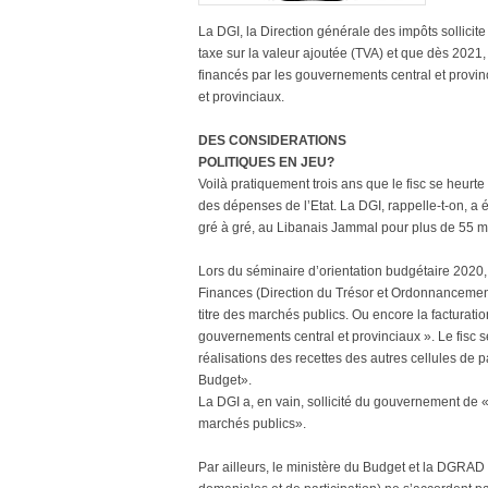
La DGI, la Direction générale des impôts sollicite
taxe sur la valeur ajoutée (TVA) et que dès 2021,
financés par les gouvernements central et provin
et provinciaux.
DES CONSIDERATIONS
POLITIQUES EN JEU?
Voilà pratiquement trois ans que le fisc se heur
des dépenses de l’Etat. La DGI, rappelle-t-on, a 
gré à gré, au Libanais Jammal pour plus de 55 m
Lors du séminaire d’orientation budgétaire 2020, 
Finances (Direction du Trésor et Ordonnancement)
titre des marchés publics. Ou encore la facturatio
gouvernements central et provinciaux ». Le fisc se
réalisations des recettes des autres cellules de 
Budget».
La DGI a, en vain, sollicité du gouvernement de 
marchés publics».
Par ailleurs, le ministère du Budget et la DGRAD (