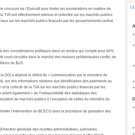
LE
 le concours de l’Exécutif pour limiter les exonérations en matière de
 la TVA soit effectivement retenue et collectée sur les marchés publics
ciaux sur les marchés publics financés par les gouvernements central
A
te à des considérations politiques dans un secteur qui compte pour 60%
été court-circuitée dans le marché des maisons préfabriquées confié, de
illions de $US.
la DGI a déploré le déficit de « communication par le ministère de
, sur des informations relatives aux bénéficiaires des paiements au
n et la collecte de la TVA sur les marchés publics financés par les
 plaint également « de l’indisponibilité des statistiques des
D
passation de marchés publics à l’exception de celles du ministère du
«limiter l’intervention du BCECO dans la procédure de passation des
Direction générale des recettes administratives, judiciaires,