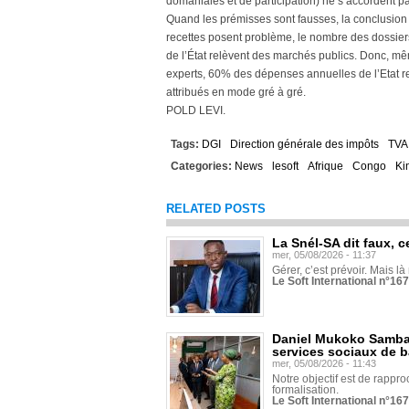
domaniales et de participation) ne s’accordent pa
Quand les prémisses sont fausses, la conclusion 
recettes posent problème, le nombre des dossiers
de l’État relèvent des marchés publics. Donc, mê
experts, 60% des dépenses annuelles de l’Etat 
attribués en mode gré à gré.
POLD LEVI.
Tags:
DGI
Direction générale des impôts
TVA
Categories:
News
lesoft
Afrique
Congo
Ki
RELATED POSTS
La Snél-SA dit faux, c
mer, 05/08/2026 - 11:37
Gérer, c’est prévoir. Mais là
Le Soft International n°16
Daniel Mukoko Samba 
services sociaux de 
mer, 05/08/2026 - 11:43
Notre objectif est de rapproc
formalisation.
Le Soft International n°16