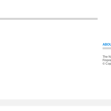
ABOU
The Ne
Finpre
© Copy