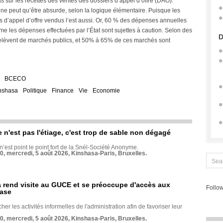
s sur les recettes des ventes des dossiers d’appel d’offre (DAO).
ne peut qu’être absurde, selon la logique élémentaire. Puisque les
 d’appel d’offre vendus l’est aussi. Or, 60 % des dépenses annuelles
me les dépenses effectuées par l’État sont sujettes à caution. Selon des
D
relèvent de marchés publics, et 50% à 65% de ces marchés sont
BCECO
nshasa
Politique
Finance
Vie
Economie
e n'est pas l'étiage, c'est trop de sable non dégagé
 n’est point le point fort de la Snél-Société Anonyme.
70, mercredi, 5 août 2026, Kinshasa-Paris, Bruxelles.
rend visite au GUCE et se préoccupe d'accès aux
Follow
base
her les activités informelles de l'administration afin de favoriser leur
70, mercredi, 5 août 2026, Kinshasa-Paris, Bruxelles.