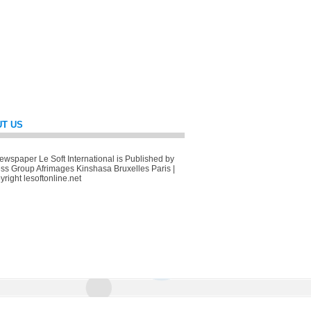
T US
wspaper Le Soft International is Published by
ss Group Afrimages Kinshasa Bruxelles Paris |
right lesoftonline.net