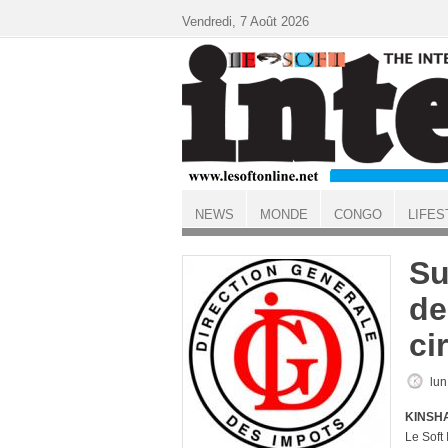
Aller au contenu principal
Vendredi, 7 Août 2026
NEWS
MONDE
CONGO
LIFES
ACCUEIL
Su
de
ci
lun
KINSHA
Le Soft