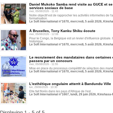
Daniel Mukoko Samba rend visite au GUCE et se
services sociaux de base
mer, 05/08/2026 - 11:43
Notre objectif est de rapprocher les activités informelles de l'
formalisation.
Le Soft International n°1670, mercredi, 5 août 2026, Kinsh
À Bruxelles, Tony Kanku Shiku écoute
mer, 05/08/2026 - 12:06
Pour le Congo, la Belgique est un levier d'influence globale. O
historique...
Le Soft International n°1670, mercredi, 5 août 2026, Kinsh
Le recrutement des mandataires dans certaines 
passera par un concours
mer, 05/08/2026 - 11:55
Mise en place du processus compétitif de sélection des manda
Le Soft International n°1670, mercredi, 5 août 2026, Kinsh
L'esthétique ongulaire atterrit à Bandundu Ville
lun, 29/06/2026 - 10:30
Elle fait florès dans les pays d'Afrique de l'est...
Le Soft International n°1667, lundi, 29 juin 2026, Kinshasa-
Displaying 1 - 5 of 5