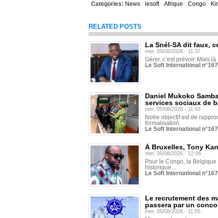
Categories:
News
lesoft
Afrique
Congo
Ki
RELATED POSTS
La Snél-SA dit faux, c
mer, 05/08/2026 - 11:37
Gérer, c’est prévoir. Mais là
Le Soft International n°16
Daniel Mukoko Samba 
services sociaux de 
mer, 05/08/2026 - 11:43
Notre objectif est de rapproc
formalisation.
Le Soft International n°16
À Bruxelles, Tony Ka
mer, 05/08/2026 - 12:06
Pour le Congo, la Belgique e
historique...
Le Soft International n°16
Le recrutement des m
passera par un conco
mer, 05/08/2026 - 11:55