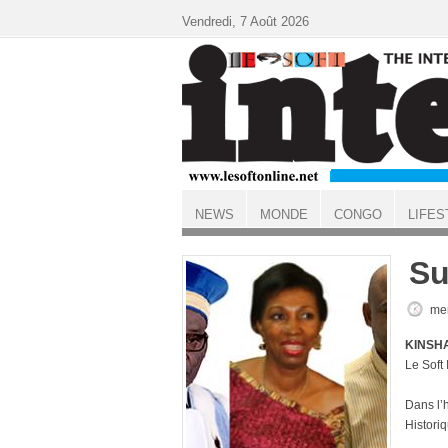
Aller au contenu principal
Vendredi, 7 Août 2026
NEWS
MONDE
CONGO
LIFES
ACCUEIL
Su
mer
KINSHA
Le Soft
Dans l’
Histori