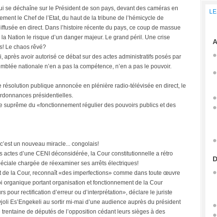
ui se déchaîne sur le Président de son pays, devant des caméras en
LE
rement le Chef de l’Etat, du haut de la tribune de l’hémicycle de
iffusée en direct. Dans l’histoire récente du pays, ce coup de massue
r à la Nation le risque d’un danger majeur. Le grand péril. Une crise
A
ys! Le chaos rêvé?
après avoir autorisé ce débat sur des actes administratifs posés par
ssemblée nationale n’en a pas la compétence, n’en a pas le pouvoir.
ne résolution publique annoncée en plénière radio-télévisée en direct, le
 ordonnances présidentielles.
bitre suprême du «fonctionnement régulier des pouvoirs publics et des
c’est un nouveau miracle... congolais!
es actes d’une CENI déconsidérée, la Cour constitutionnelle a rétro
D
éciale chargée de réexaminer ses arrêts électriques!
 de la Cour, reconnaît «des imperfections» comme dans toute œuvre
 loi organique portant organisation et fonctionnement de la Cour
s pour rectification d’erreur ou d’interprétation», déclare le juriste
joli Es’Engekeli au sortir mi-mai d’une audience auprès du président
e trentaine de députés de l’opposition cédant leurs sièges à des