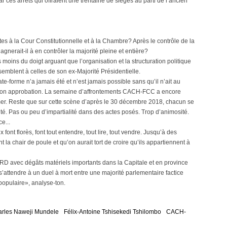
r ces arrêts qui offraient une trentaine de sièges au parti de l’ancien
actes à la Cour Constitutionnelle et à la Chambre? Après le contrôle de la
erait-il à en contrôler la majorité pleine et entière?
moins du doigt arguant que l’organisation et la structuration politique
mblent à celles de son ex-Majorité Présidentielle.
te-forme n’a jamais été et n’est jamais possible sans qu’il n’ait au
 à son approbation. La semaine d’affrontements CACH-FCC a encore
mer. Reste que sur cette scène d’après le 30 décembre 2018, chacun se
ité. Pas ou peu d’impartialité dans des actes posés. Trop d’animosité.
e...
ont florès, font tout entendre, tout lire, tout vendre. Jusqu’à des
la chair de poule et qu’on aurait tort de croire qu’ils appartiennent à
D avec dégâts matériels importants dans la Capitale et en province
s’attendre à un duel à mort entre une majorité parlementaire factice
opulaire», analyse-ton.
rles Naweji Mundele
Félix-Antoine Tshisekedi Tshilombo
CACH-