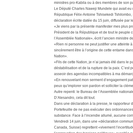
ministres pro-Kabila ou à des membres de son par
Le Député Charles Naweji Mundele qui avait eu re
République Félix-Antoine Tshisekedi Tshilombo, s
déclaration écrite datée du 15 juin, diffusée par l
«Je viens par la présente manifester mes plus pro
Président de la République et de tout le peuple
l’Assemblée Nationale», écrit l’ancien ministre de
«Rien ni personne ne peut justifier une atteinte à
sincèrement être à l’origine de cette entame dan
Nation».
«Fils de cette Nation, je n’ai jamais été dans le
déstabilisation et de la rupture de la paix. C’est
asseoir des agendas incompatibles à ma démarch
«En renouvelant mon serment d’engagement patri
peux qu’implorer son pardon et solliciter la clé
Autre repenti: le Bureau de l’Assemblée national
D’Alesandro, cela dit tout.
Dans une déclaration à la presse, le rapporteur 
Portefeuille de ne pas exécuter des ordonnances d
substance. Face à l’incendie allumé, aucune cor
Vendredi 14 juin, dans une «déclaration commu
Canada, Suisse) regrettent «vivement l’incertitud