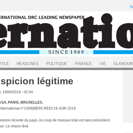
S
TYLE
HEADLINES
POLITIQUE
FINANCE
VIE
GLAMOUR
spicion légitime
, 19/06/2019 - 02:44
SA, PARIS, BRUXELLES.
 International n°1458|MERCREDI 19 JUIN 2019.
histoire récente du pays, ce coup de massue total est sans précédent.
que. Le chaos rêvé.