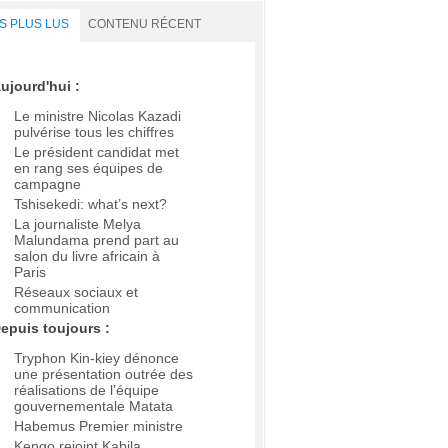
S PLUS LUS
CONTENU RÉCENT
ujourd'hui :
Le ministre Nicolas Kazadi
pulvérise tous les chiffres
Le président candidat met
en rang ses équipes de
campagne
Tshisekedi: what’s next?
La journaliste Melya
Malundama prend part au
salon du livre africain à
Paris
Réseaux sociaux et
communication
epuis toujours :
Tryphon Kin-kiey dénonce
une présentation outrée des
réalisations de l’équipe
gouvernementale Matata
Habemus Premier ministre
Kengo rejoint Kabila