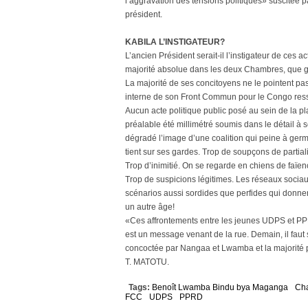
l’aggravation des tensions politiques» suscitée pa
président.
KABILA L’INSTIGATEUR?
L’ancien Président serait-il l’instigateur de ces 
majorité absolue dans les deux Chambres, que gagn
La majorité de ses concitoyens ne le pointent pas 
interne de son Front Commun pour le Congo resse
Aucun acte politique public posé au sein de la pla
préalable été millimétré soumis dans le détail
dégradé l’image d’une coalition qui peine à ger
tient sur ses gardes. Trop de soupçons de partial
Trop d’inimitié. On se regarde en chiens de faïenc
Trop de suspicions légitimes. Les réseaux sociaux f
scénarios aussi sordides que perfides qui donnent 
un autre âge!
«Ces affrontements entre les jeunes UDPS et PPR
est un message venant de la rue. Demain, il faut 
concoctée par Nangaa et Lwamba et la majorité p
T. MATOTU.
Tags:
Benoît Lwamba Bindu bya Maganga
Cha
FCC
UDPS
PPRD