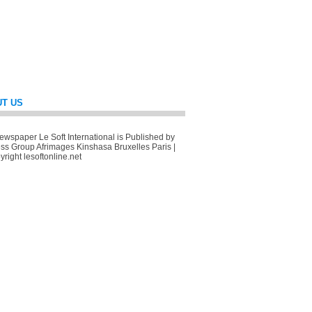
T US
wspaper Le Soft International is Published by
ss Group Afrimages Kinshasa Bruxelles Paris |
right lesoftonline.net