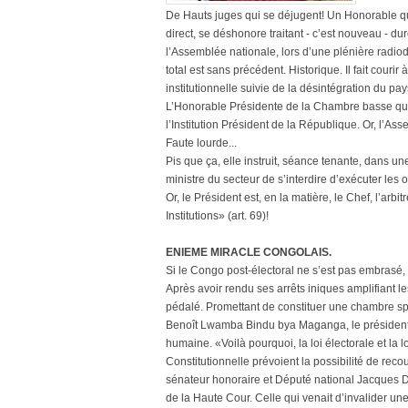
De Hauts juges qui se déjugent! Un Honorable q
direct, se déshonore traitant - c’est nouveau - du
l’Assemblée nationale, lors d’une plénière radiod
total est sans précédent. Historique. Il fait couri
institutionnelle suivie de la désintégration du pa
L’Honorable Présidente de la Chambre basse qui, 
l’Institution Président de la République. Or, l’A
Faute lourde...
Pis que ça, elle instruit, séance tenante, dans u
ministre du secteur de s’interdire d’exécuter les
Or, le Président est, en la matière, le Chef, l’ar
Institutions» (art. 69)!
ENIEME MIRACLE CONGOLAIS.
Si le Congo post-électoral ne s’est pas embrasé, 
Après avoir rendu ses arrêts iniques amplifiant l
pédalé. Promettant de constituer une chambre sp
Benoît Lwamba Bindu bya Maganga, le président
humaine. «Voilà pourquoi, la loi électorale et la
Constitutionnelle prévoient la possibilité de recour
sénateur honoraire et Député national Jacques D
de la Haute Cour. Celle qui venait d’invalider un