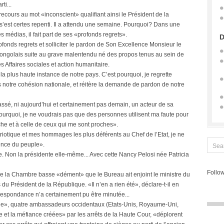
ti...
cours au mot «inconscient» qualifiant ainsi le Président de la
’est certes repenti. Il a attendu une semaine. Pourquoi? Dans une
es médias, il fait part de ses «profonds regrets».
D
fonds regrets et solliciter le pardon de Son Excellence Monsieur le
 congolais suite au grave malentendu né des propos tenus au sein de
s Affaires sociales et action humanitaire.
 la plus haute instance de notre pays. C’est pourquoi, je regrette
s notre cohésion nationale, et réitère la demande de pardon de notre
 passé, ni aujourd’hui et certainement pas demain, un acteur de sa
 pourquoi, je ne voudrais pas que des personnes utilisent ma faute pour
e et à celle de ceux qui me sont proches».
otique et mes hommages les plus déférents au Chef de l’Etat, je ne
mence du peuple».
e. Non la présidente elle-même... Avec cette Nancy Pelosi née Patricia
Follow
de la Chambre basse «dément» que le Bureau ait enjoint le ministre du
u Président de la République. «Il n’en a rien été», déclare-t-il en
respondance n’a certainement pu être minutée...
ne», quatre ambassadeurs occidentaux (Etats-Unis, Royaume-Uni,
e et la méfiance créées» par les arrêts de la Haute Cour, «déplorent