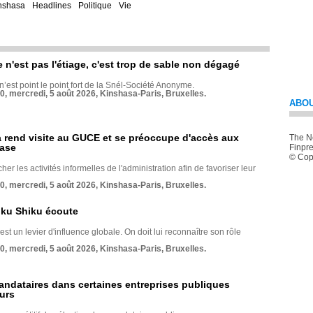
nshasa
Headlines
Politique
Vie
e n'est pas l'étiage, c'est trop de sable non dégagé
 n’est point le point fort de la Snél-Société Anonyme.
70, mercredi, 5 août 2026, Kinshasa-Paris, Bruxelles.
ABOU
rend visite au GUCE et se préoccupe d'accès aux
The Ne
base
Finpre
© Copy
her les activités informelles de l'administration afin de favoriser leur
70, mercredi, 5 août 2026, Kinshasa-Paris, Bruxelles.
nku Shiku écoute
st un levier d'influence globale. On doit lui reconnaître son rôle
70, mercredi, 5 août 2026, Kinshasa-Paris, Bruxelles.
andataires dans certaines entreprises publiques
urs