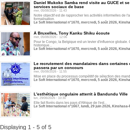
Daniel Mukoko Samba rend visite au GUCE et se
services sociaux de base
mer, 05/08/2026 - 11:43
Notre objectif est de rapprocher les activités informelles de l'
formalisation.
Le Soft International n°1670, mercredi, 5 août 2026, Kinsh
À Bruxelles, Tony Kanku Shiku écoute
mer, 05/08/2026 - 12:06
Pour le Congo, la Belgique est un levier d'influence globale. O
historique...
Le Soft International n°1670, mercredi, 5 août 2026, Kinsh
Le recrutement des mandataires dans certaines 
passera par un concours
mer, 05/08/2026 - 11:55
Mise en place du processus compétitif de sélection des manda
Le Soft International n°1670, mercredi, 5 août 2026, Kinsh
L'esthétique ongulaire atterrit à Bandundu Ville
lun, 29/06/2026 - 10:30
Elle fait florès dans les pays d'Afrique de l'est...
Le Soft International n°1667, lundi, 29 juin 2026, Kinshasa-
Displaying 1 - 5 of 5