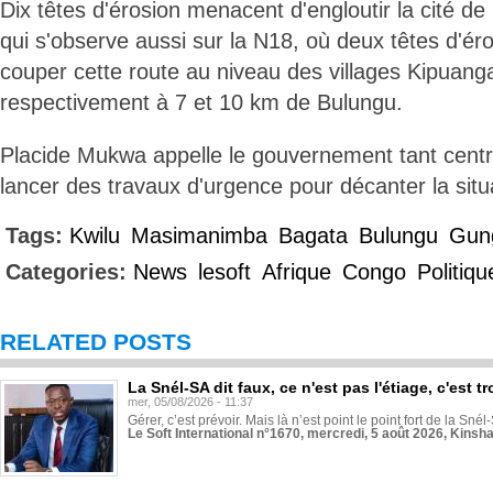
Dix têtes d'érosion menacent d'engloutir la cité de
qui s'observe aussi sur la N18, où deux têtes d'é
couper cette route au niveau des villages Kipuang
respectivement à 7 et 10 km de Bulungu.
Placide Mukwa appelle le gouvernement tant centra
lancer des travaux d'urgence pour décanter la situ
Tags:
Kwilu
Masimanimba
Bagata
Bulungu
Gun
Categories:
News
lesoft
Afrique
Congo
Politiqu
RELATED POSTS
La Snél-SA dit faux, ce n'est pas l'étiage, c'est
mer, 05/08/2026 - 11:37
Gérer, c’est prévoir. Mais là n’est point le point fort de la Sn
Le Soft International n°1670, mercredi, 5 août 2026, Kinsh