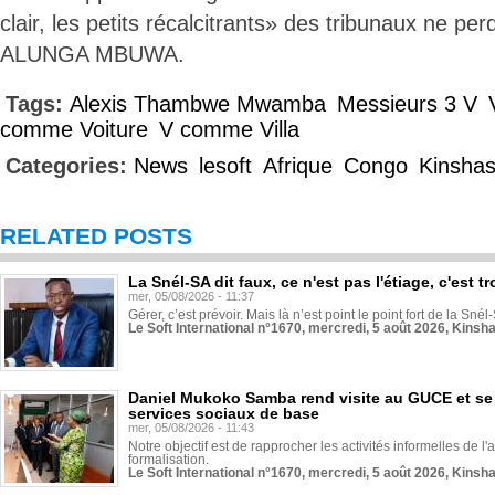
clair, les petits récalcitrants» des tribunaux ne per
ALUNGA MBUWA.
Tags:
Alexis Thambwe Mwamba
Messieurs 3 V
comme Voiture
V comme Villa
Categories:
News
lesoft
Afrique
Congo
Kinsha
RELATED POSTS
La Snél-SA dit faux, ce n'est pas l'étiage, c'est
mer, 05/08/2026 - 11:37
Gérer, c’est prévoir. Mais là n’est point le point fort de la Sn
Le Soft International n°1670, mercredi, 5 août 2026, Kinsh
Daniel Mukoko Samba rend visite au GUCE et se
services sociaux de base
mer, 05/08/2026 - 11:43
Notre objectif est de rapprocher les activités informelles de l'
formalisation.
Le Soft International n°1670, mercredi, 5 août 2026, Kinsh