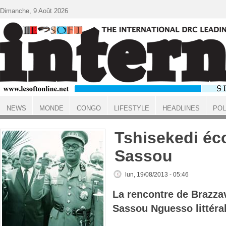
Aller au contenu principal
Dimanche, 9 Août 2026
NEWS
MONDE
CONGO
LIFESTYLE
HEADLINES
POL
ACCUEIL
Tshisekedi éc
Sassou
lun, 19/08/2013 - 05:46
La rencontre de Brazzav
Sassou Nguesso littéra