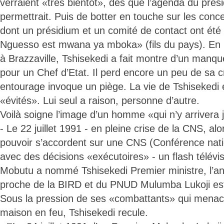
verraient «très bientôt», dès que l’agenda du prés
permettrait. Puis de botter en touche sur les conce
dont un présidium et un comité de contact ont été 
Nguesso est mwana ya mboka» (fils du pays). En 
à Brazzaville, Tshisekedi a fait montre d’un manqu
pour un Chef d’Etat. Il perd encore un peu de sa cr
entourage invoque un piège. La vie de Tshisekedi 
«évités». Lui seul a raison, personne d’autre.
Voilà soigne l’image d’un homme «qui n’y arrivera 
- Le 22 juillet 1991 - en pleine crise de la CNS, al
pouvoir s’accordent sur une CNS (Conférence nati
avec des décisions «exécutoires» - un flash télév
Mobutu a nommé Tshisekedi Premier ministre, l’an
proche de la BIRD et du PNUD Mulumba Lukoji est
Sous la pression de ses «combattants» qui menac
maison en feu, Tshisekedi recule.