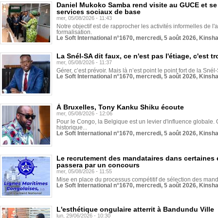
Daniel Mukoko Samba rend visite au GUCE et se
services sociaux de base
mer, 05/08/2026 - 11:43
Notre objectif est de rapprocher les activités informelles de l'
formalisation.
Le Soft International n°1670, mercredi, 5 août 2026, Kinsh
La Snél-SA dit faux, ce n'est pas l'étiage, c'est
mer, 05/08/2026 - 11:37
Gérer, c’est prévoir. Mais là n’est point le point fort de la Sn
Le Soft International n°1670, mercredi, 5 août 2026, Kinsh
À Bruxelles, Tony Kanku Shiku écoute
mer, 05/08/2026 - 12:06
Pour le Congo, la Belgique est un levier d'influence globale. O
historique...
Le Soft International n°1670, mercredi, 5 août 2026, Kinsh
Le recrutement des mandataires dans certaines 
passera par un concours
mer, 05/08/2026 - 11:55
Mise en place du processus compétitif de sélection des manda
Le Soft International n°1670, mercredi, 5 août 2026, Kinsh
L'esthétique ongulaire atterrit à Bandundu Ville
lun, 29/06/2026 - 10:30