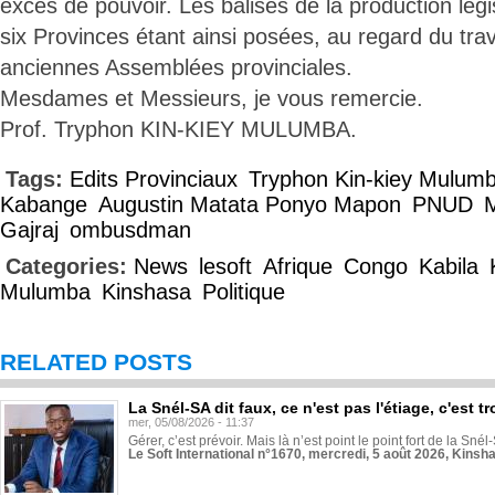
excès de pouvoir. Les balises de la production légis
six Provinces étant ainsi posées, au regard du tra
anciennes Assemblées provinciales.
Mesdames et Messieurs, je vous remercie.
Prof. Tryphon KIN-KIEY MULUMBA.
Tags:
Edits Provinciaux
Tryphon Kin-kiey Mulum
Kabange
Augustin Matata Ponyo Mapon
PNUD
Gajraj
ombusdman
Categories:
News
lesoft
Afrique
Congo
Kabila
Mulumba
Kinshasa
Politique
RELATED POSTS
La Snél-SA dit faux, ce n'est pas l'étiage, c'est
mer, 05/08/2026 - 11:37
Gérer, c’est prévoir. Mais là n’est point le point fort de la Sn
Le Soft International n°1670, mercredi, 5 août 2026, Kinsh