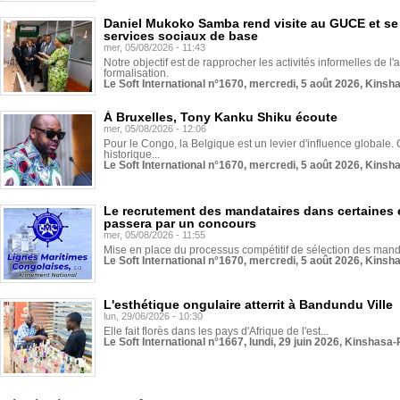
Daniel Mukoko Samba rend visite au GUCE et se
services sociaux de base
mer, 05/08/2026 - 11:43
Notre objectif est de rapprocher les activités informelles de l'
formalisation.
Le Soft International n°1670, mercredi, 5 août 2026, Kinsh
À Bruxelles, Tony Kanku Shiku écoute
mer, 05/08/2026 - 12:06
Pour le Congo, la Belgique est un levier d'influence globale. O
historique...
Le Soft International n°1670, mercredi, 5 août 2026, Kinsh
Le recrutement des mandataires dans certaines 
passera par un concours
mer, 05/08/2026 - 11:55
Mise en place du processus compétitif de sélection des manda
Le Soft International n°1670, mercredi, 5 août 2026, Kinsh
L'esthétique ongulaire atterrit à Bandundu Ville
lun, 29/06/2026 - 10:30
Elle fait florès dans les pays d'Afrique de l'est...
Le Soft International n°1667, lundi, 29 juin 2026, Kinshasa-