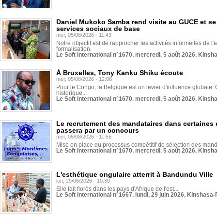
Daniel Mukoko Samba rend visite au GUCE et se
services sociaux de base
mer, 05/08/2026 - 11:43
Notre objectif est de rapprocher les activités informelles de l'
formalisation.
Le Soft International n°1670, mercredi, 5 août 2026, Kinsh
À Bruxelles, Tony Kanku Shiku écoute
mer, 05/08/2026 - 12:06
Pour le Congo, la Belgique est un levier d'influence globale. O
historique...
Le Soft International n°1670, mercredi, 5 août 2026, Kinsh
Le recrutement des mandataires dans certaines 
passera par un concours
mer, 05/08/2026 - 11:55
Mise en place du processus compétitif de sélection des manda
Le Soft International n°1670, mercredi, 5 août 2026, Kinsh
L'esthétique ongulaire atterrit à Bandundu Ville
lun, 29/06/2026 - 10:30
Elle fait florès dans les pays d'Afrique de l'est...
Le Soft International n°1667, lundi, 29 juin 2026, Kinshasa-