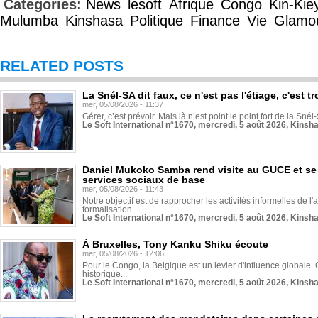
Categories:
News
lesoft
Afrique
Congo
Kin-Kie
Mulumba
Kinshasa
Politique
Finance
Vie
Glamo
RELATED POSTS
La Snél-SA dit faux, ce n'est pas l'étiage, c'est
mer, 05/08/2026 - 11:37
Gérer, c’est prévoir. Mais là n’est point le point fort de la Sn
Le Soft International n°1670, mercredi, 5 août 2026, Kinsh
Daniel Mukoko Samba rend visite au GUCE et se
services sociaux de base
mer, 05/08/2026 - 11:43
Notre objectif est de rapprocher les activités informelles de l'
formalisation.
Le Soft International n°1670, mercredi, 5 août 2026, Kinsh
À Bruxelles, Tony Kanku Shiku écoute
mer, 05/08/2026 - 12:06
Pour le Congo, la Belgique est un levier d'influence globale. O
historique...
Le Soft International n°1670, mercredi, 5 août 2026, Kinsh