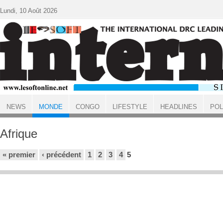
Aller au contenu principal
Lundi, 10 Août 2026
NEWS
MONDE
CONGO
LIFESTYLE
HEADLINES
POL
ACCUEIL
MONDE
Afrique
Pages
« premier
‹ précédent
1
2
3
4
5