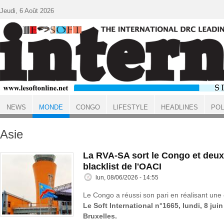
Aller au contenu principal
Jeudi, 6 Août 2026
NEWS
MONDE
CONGO
LIFESTYLE
HEADLINES
POL
ACCUEIL
MONDE
Asie
La RVA-SA sort le Congo et deux
blacklist de l'OACI
lun, 08/06/2026 - 14:55
Le Congo a réussi son pari en réalisant une 
Le Soft International n°1665, lundi, 8 jui
Bruxelles.