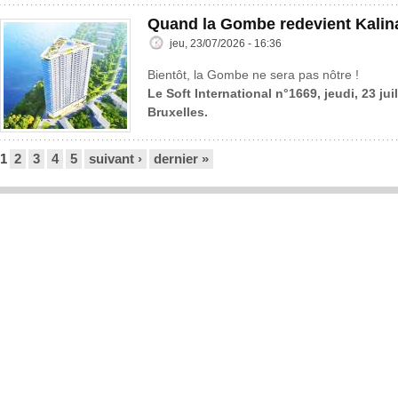
Quand la Gombe redevient Kalin
jeu, 23/07/2026 - 16:36
Bientôt, la Gombe ne sera pas nôtre !
Le Soft International n°1669, jeudi, 23 jui
Bruxelles.
Pages
1
2
3
4
5
suivant ›
dernier »