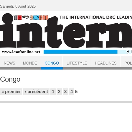
Aller au contenu principal
Samedi, 8 Août 2026
NEWS
MONDE
CONGO
LIFESTYLE
HEADLINES
POL
ACCUEIL
Congo
Pages
« premier
‹ précédent
1
2
3
4
5