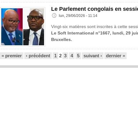
Le Parlement congolais en sessi
lun, 29/06/2026 - 11:14
Vingt-six matières sont inscrites à cette sess
Le Soft International n°1667, lundi, 29 ju
Bruxelles.
Pages
« premier
‹ précédent
1
2
3
4
5
suivant ›
dernier »