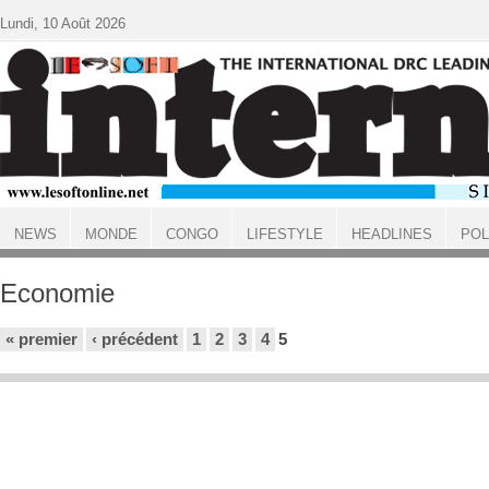
Aller au contenu principal
Lundi, 10 Août 2026
NEWS
MONDE
CONGO
LIFESTYLE
HEADLINES
POL
ACCUEIL
Economie
Pages
« premier
‹ précédent
1
2
3
4
5