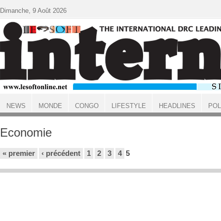
Aller au contenu principal
Dimanche, 9 Août 2026
NEWS
MONDE
CONGO
LIFESTYLE
HEADLINES
POL
ACCUEIL
Economie
Pages
« premier
‹ précédent
1
2
3
4
5