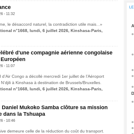
ance
LE
26 - 11:32
me, le désaccord naturel, la contradiction utile mais...»
A
tional n°1668, lundi, 6 juillet 2026, Kinshasa-Paris,
élébré d'une compagnie aérienne congolaise
l Européen
26 - 11:07
 d’Air Congo a décollé mercredi 1er juillet de l’Aéroport
 N’djili à Kinshasa à destination de Brussels/Bruxelles.
tional n°1668, lundi, 6 juillet 2026, Kinshasa-Paris,
D
 Daniel Mukoko Samba clôture sa mission
 dans la Tshuapa
26 - 10:46
sive demeure celle de la réduction du coût du transport.