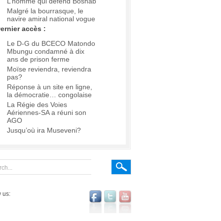
L’homme qui défend Boshab
Malgré la bourrasque, le
navire amiral national vogue
ernier accès :
Le D-G du BCECO Matondo
Mbungu condamné à dix
ans de prison ferme
Moïse reviendra, reviendra
pas?
Réponse à un site en ligne,
la démocratie… congolaise
La Régie des Voies
Aériennes-SA a réuni son
AGO
Jusqu’où ira Museveni?
 us: