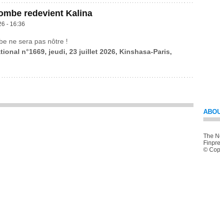
ombe redevient Kalina
26 - 16:36
be ne sera pas nôtre !
tional n°1669, jeudi, 23 juillet 2026, Kinshasa-Paris,
ABOU
The Ne
Finpre
© Copy