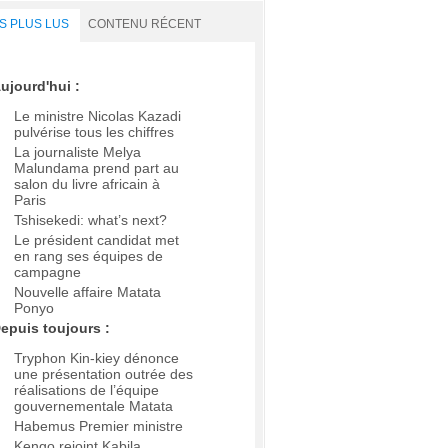
S PLUS LUS
CONTENU RÉCENT
ujourd'hui :
Le ministre Nicolas Kazadi
pulvérise tous les chiffres
La journaliste Melya
Malundama prend part au
salon du livre africain à
Paris
Tshisekedi: what’s next?
Le président candidat met
en rang ses équipes de
campagne
Nouvelle affaire Matata
Ponyo
epuis toujours :
Tryphon Kin-kiey dénonce
une présentation outrée des
réalisations de l’équipe
gouvernementale Matata
Habemus Premier ministre
Kengo rejoint Kabila