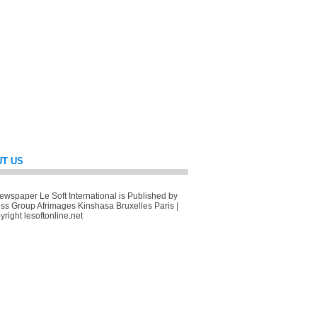
T US
wspaper Le Soft International is Published by
ss Group Afrimages Kinshasa Bruxelles Paris |
right lesoftonline.net