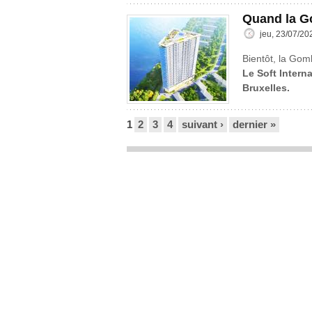
Quand la G
jeu, 23/07/20
Bientôt, la Gom
Le Soft Interna
Bruxelles.
Pages
1
2
3
4
suivant ›
dernier »