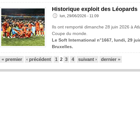
Historique exploit des Léopards
lun, 29/06/2026 - 11:09
Ils ont remporté dimanche 28 juin 2026 à Atl
Coupe du monde.
Le Soft International n°1667, lundi, 29 ju
Bruxelles.
Pages
« premier
‹ précédent
1
2
3
4
suivant ›
dernier »