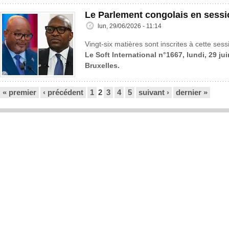
Le Parlement congolais en sessi
lun, 29/06/2026 - 11:14
Vingt-six matières sont inscrites à cette sess
Le Soft International n°1667, lundi, 29 ju
Bruxelles.
Pages
« premier
‹ précédent
1
2
3
4
5
suivant ›
dernier »