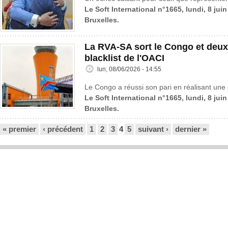
Le Soft International n°1665, lundi, 8 jui
Bruxelles.
La RVA-SA sort le Congo et deux
blacklist de l'OACI
lun, 08/06/2026 - 14:55
Le Congo a réussi son pari en réalisant une 
Le Soft International n°1665, lundi, 8 jui
Bruxelles.
Pages
« premier
‹ précédent
1
2
3
4
5
suivant ›
dernier »