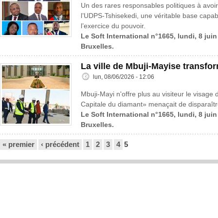
Un des rares responsables politiques à avoir 
l’UDPS-Tshisekedi, une véritable base cap
l’exercice du pouvoir.
Le Soft International n°1665, lundi, 8 jui
Bruxelles.
La ville de Mbuji-Mayise transfo
lun, 08/06/2026 - 12:06
Mbuji-Mayi n'offre plus au visiteur le visage 
Capitale du diamant» menaçait de disparaître
Le Soft International n°1665, lundi, 8 jui
Bruxelles.
Pages
« premier
‹ précédent
1
2
3
4
5