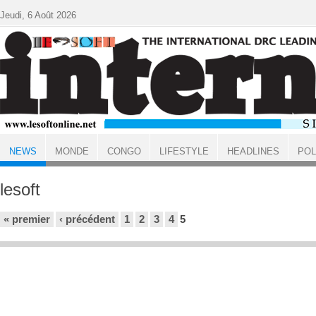
Aller au contenu principal
Jeudi, 6 Août 2026
NEWS
MONDE
CONGO
LIFESTYLE
HEADLINES
POL
ACCUEIL
NEWS
lesoft
Pages
« premier
‹ précédent
1
2
3
4
5