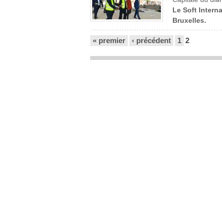
Le Soft Interna
Bruxelles.
Pages
« premier
‹ précédent
1
2