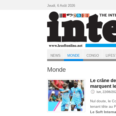
Aller au contenu principal
Jeudi, 6 Août 2026
NEWS
MONDE
CONGO
LIFES
ACCUEIL
Monde
Le crâne de
marquent l
lun, 22/06/20
Nul doute, le C
tenant tête au P
Le Soft Interna