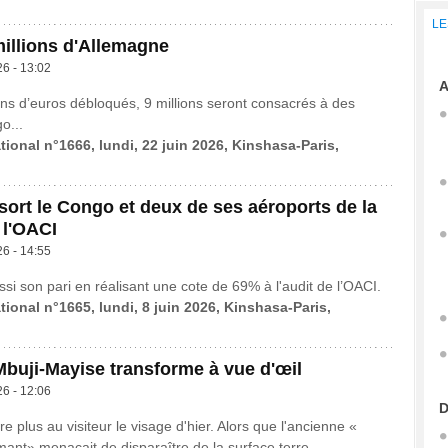
LE
millions d'Allemagne
26 - 13:02
A
ions d’euros débloqués, 9 millions seront consacrés à des
o...
tional n°1666, lundi, 22 juin 2026, Kinshasa-Paris,
ort le Congo et deux de ses aéroports de la
 l'OACI
26 - 14:55
si son pari en réalisant une cote de 69% à l'audit de l’OACI.
tional n°1665, lundi, 8 juin 2026, Kinshasa-Paris,
 Mbuji-Mayise transforme à vue d'œil
26 - 12:06
D
re plus au visiteur le visage d'hier. Alors que l'ancienne «
mant» menaçait de disparaître de la surface terre...