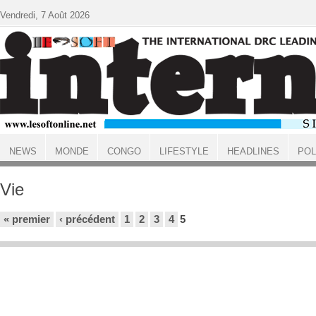
Aller au contenu principal
Vendredi, 7 Août 2026
NEWS
MONDE
CONGO
LIFESTYLE
HEADLINES
POL
ACCUEIL
Vie
Pages
« premier
‹ précédent
1
2
3
4
5