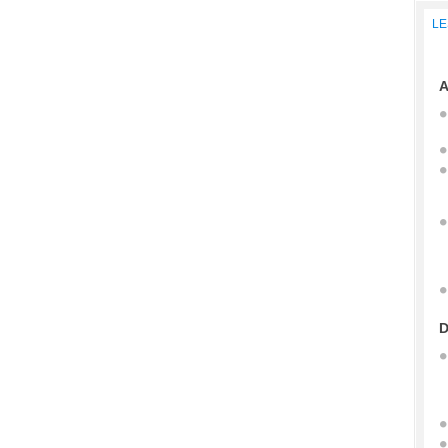
LE
A
D