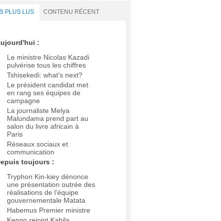
S PLUS LUS
CONTENU RÉCENT
ujourd'hui :
Le ministre Nicolas Kazadi
pulvérise tous les chiffres
Tshisekedi: what’s next?
Le président candidat met
en rang ses équipes de
campagne
La journaliste Melya
Malundama prend part au
salon du livre africain à
Paris
Réseaux sociaux et
communication
epuis toujours :
Tryphon Kin-kiey dénonce
une présentation outrée des
réalisations de l’équipe
gouvernementale Matata
Habemus Premier ministre
Kengo rejoint Kabila