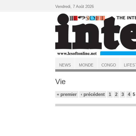
Aller au contenu principal
Vendredi, 7 Août 2026
NEWS
MONDE
CONGO
LIFES
ACCUEIL
Vie
Pages
« premier
‹ précédent
1
2
3
4
5