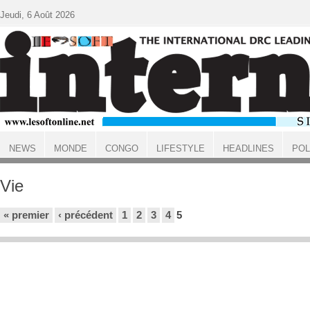
Aller au contenu principal
Jeudi, 6 Août 2026
NEWS
MONDE
CONGO
LIFESTYLE
HEADLINES
POL
ACCUEIL
Vie
Pages
« premier
‹ précédent
1
2
3
4
5