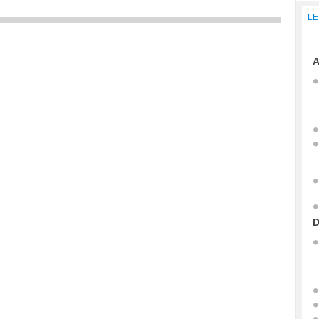
LE
A
D