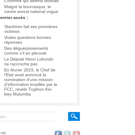
L’homme qui défend Boshab
Malgré la bourrasque, le
navire amiral national vogue
ernier accès :
Startimes fait ses premières
victimes
Vraies questions bonnes
réponses
Des déguerpissements
comme s’il en pleuvait
Le Député Henri Lokondo
ne raccroche pas
En février 2019, le Chef de
l’Etat avait annoncé la
nomination d’une mission
d’information torpillée par le
FCC, révèle Tryphon Kin-
kiey Mulumba
 us: