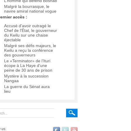
L’homme qui défend Boshab
Malgré la bourrasque, le
navire amiral national vogue
ernier accès :
Accusé d'avoir outragé le
Chef de l'État, le gouverneur
du Kwilu sur une chaise
éjectable
Malgré ses défis majeurs, le
Kwilu a reçu la conférence
des gouverneurs
Le «Terminator» de l’Ituri
écope à La Haye d’une
peine de 30 ans de prison
Mystère à la succession
Nangaa
La guerre du Sénat aura
lieu
 us: