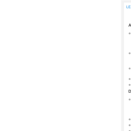
LE
A
D