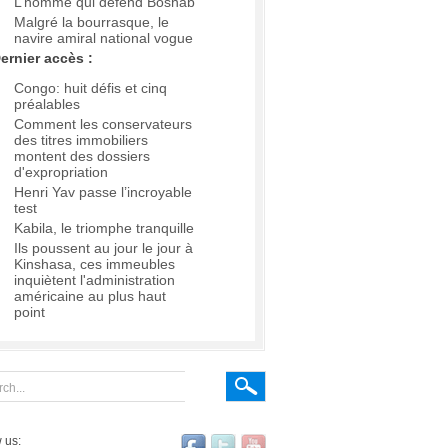
L’homme qui défend Boshab
Malgré la bourrasque, le
navire amiral national vogue
ernier accès :
Congo: huit défis et cinq
préalables
Comment les conservateurs
des titres immobiliers
montent des dossiers
d'expropriation
Henri Yav passe l’incroyable
test
Kabila, le triomphe tranquille
Ils poussent au jour le jour à
Kinshasa, ces immeubles
inquiètent l'administration
américaine au plus haut
point
 us: