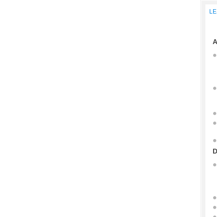
LE
A
D