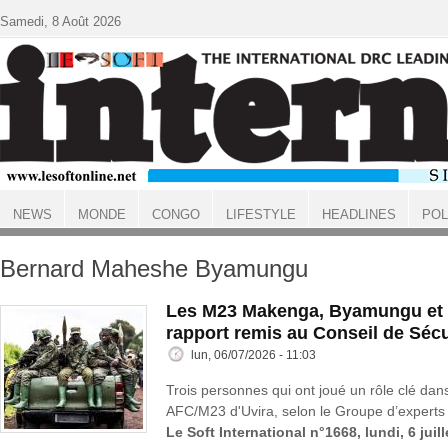
Aller au contenu principal
Samedi, 8 Août 2026
NEWS
MONDE
CONGO
LIFESTYLE
HEADLINES
POL
ACCUEIL
Bernard Maheshe Byamungu
Les M23 Makenga, Byamungu et 
rapport remis au Conseil de Sécu
lun, 06/07/2026 - 11:03
Trois personnes qui ont joué un rôle clé dans
AFC/M23 d'Uvira, selon le Groupe d’experts 
Le Soft International n°1668, lundi, 6 juil