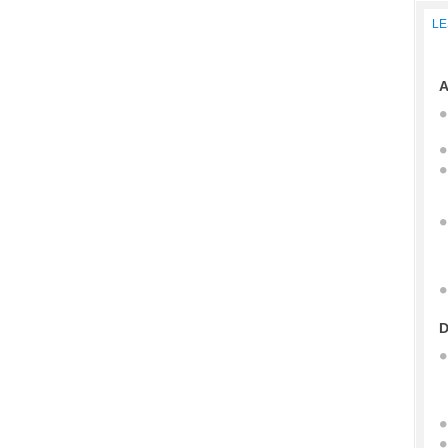
LE
A
D