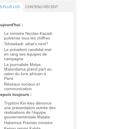
S PLUS LUS
CONTENU RÉCENT
ujourd'hui :
Le ministre Nicolas Kazadi
pulvérise tous les chiffres
Tshisekedi: what’s next?
Le président candidat met
en rang ses équipes de
campagne
La journaliste Melya
Malundama prend part au
salon du livre africain à
Paris
Réseaux sociaux et
communication
epuis toujours :
Tryphon Kin-kiey dénonce
une présentation outrée des
réalisations de l’équipe
gouvernementale Matata
Habemus Premier ministre
Kengo rejoint Kabila