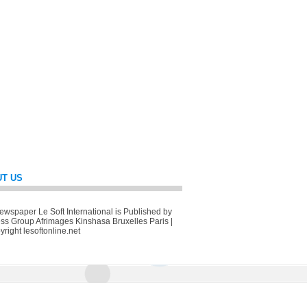
T US
wspaper Le Soft International is Published by
ss Group Afrimages Kinshasa Bruxelles Paris |
right lesoftonline.net