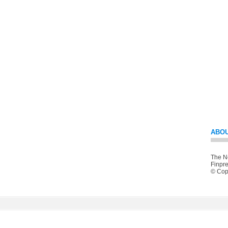
ABOU
The Ne
Finpre
© Copy