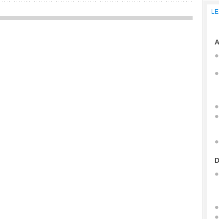
LE
A
D