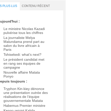
S PLUS LUS
CONTENU RÉCENT
ujourd'hui :
Le ministre Nicolas Kazadi
pulvérise tous les chiffres
La journaliste Melya
Malundama prend part au
salon du livre africain à
Paris
Tshisekedi: what’s next?
Le président candidat met
en rang ses équipes de
campagne
Nouvelle affaire Matata
Ponyo
epuis toujours :
Tryphon Kin-kiey dénonce
une présentation outrée des
réalisations de l’équipe
gouvernementale Matata
Habemus Premier ministre
Kengo rejoint Kabila