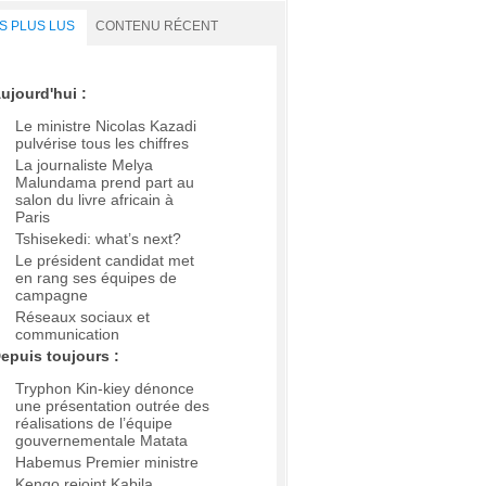
S PLUS LUS
CONTENU RÉCENT
ujourd'hui :
Le ministre Nicolas Kazadi
pulvérise tous les chiffres
La journaliste Melya
Malundama prend part au
salon du livre africain à
Paris
Tshisekedi: what’s next?
Le président candidat met
en rang ses équipes de
campagne
Réseaux sociaux et
communication
epuis toujours :
Tryphon Kin-kiey dénonce
une présentation outrée des
réalisations de l’équipe
gouvernementale Matata
Habemus Premier ministre
Kengo rejoint Kabila