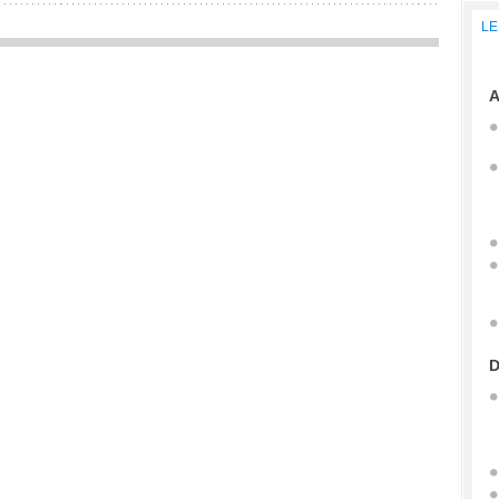
LE
A
D