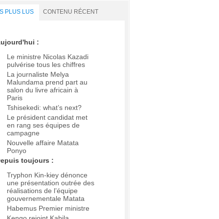
S PLUS LUS
CONTENU RÉCENT
ujourd'hui :
Le ministre Nicolas Kazadi
pulvérise tous les chiffres
La journaliste Melya
Malundama prend part au
salon du livre africain à
Paris
Tshisekedi: what’s next?
Le président candidat met
en rang ses équipes de
campagne
Nouvelle affaire Matata
Ponyo
epuis toujours :
Tryphon Kin-kiey dénonce
une présentation outrée des
réalisations de l’équipe
gouvernementale Matata
Habemus Premier ministre
Kengo rejoint Kabila