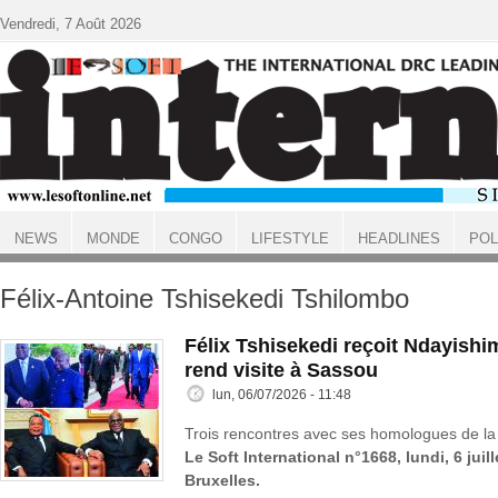
Aller au contenu principal
Vendredi, 7 Août 2026
NEWS
MONDE
CONGO
LIFESTYLE
HEADLINES
POL
ACCUEIL
Félix‑Antoine Tshisekedi Tshilombo
Félix Tshisekedi reçoit Ndayish
rend visite à Sassou
lun, 06/07/2026 - 11:48
Trois rencontres avec ses homologues de la 
Le Soft International n°1668, lundi, 6 juil
Bruxelles.