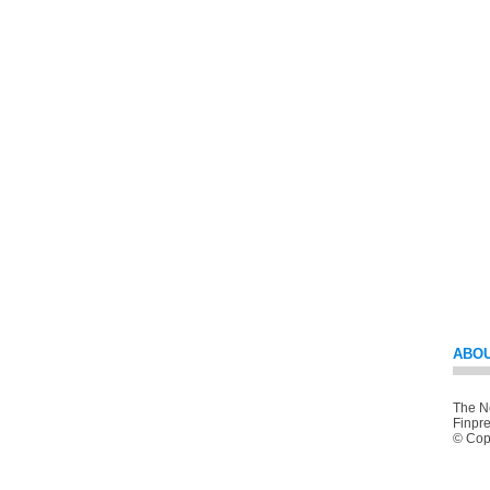
ABOU
The Ne
Finpre
© Copy