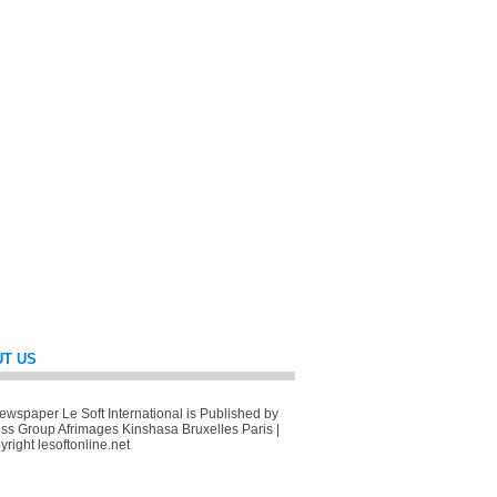
T US
wspaper Le Soft International is Published by
ss Group Afrimages Kinshasa Bruxelles Paris |
right lesoftonline.net