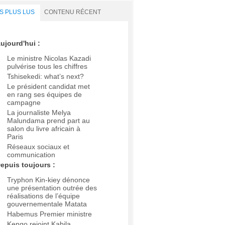
S PLUS LUS
CONTENU RÉCENT
ujourd'hui :
Le ministre Nicolas Kazadi
pulvérise tous les chiffres
Tshisekedi: what’s next?
Le président candidat met
en rang ses équipes de
campagne
La journaliste Melya
Malundama prend part au
salon du livre africain à
Paris
Réseaux sociaux et
communication
epuis toujours :
Tryphon Kin-kiey dénonce
une présentation outrée des
réalisations de l’équipe
gouvernementale Matata
Habemus Premier ministre
Kengo rejoint Kabila