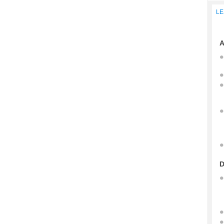
LE
A
D