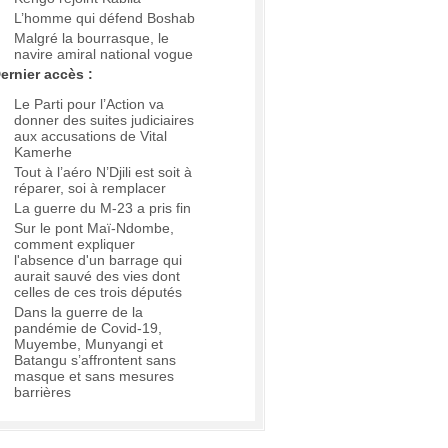
L’homme qui défend Boshab
Malgré la bourrasque, le
navire amiral national vogue
ernier accès :
Le Parti pour l’Action va
donner des suites judiciaires
aux accusations de Vital
Kamerhe
Tout à l’aéro N’Djili est soit à
réparer, soi à remplacer
La guerre du M-23 a pris fin
Sur le pont Maï-Ndombe,
comment expliquer
l'absence d'un barrage qui
aurait sauvé des vies dont
celles de ces trois députés
Dans la guerre de la
pandémie de Covid-19,
Muyembe, Munyangi et
Batangu s’affrontent sans
masque et sans mesures
barrières