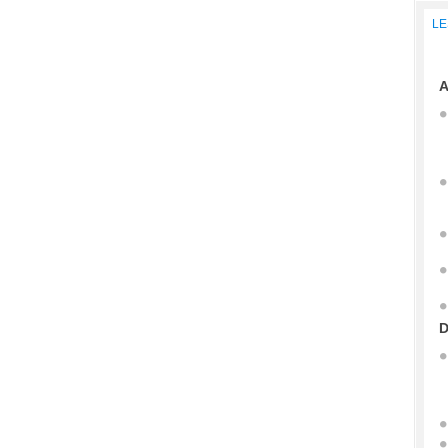
LE
A
D